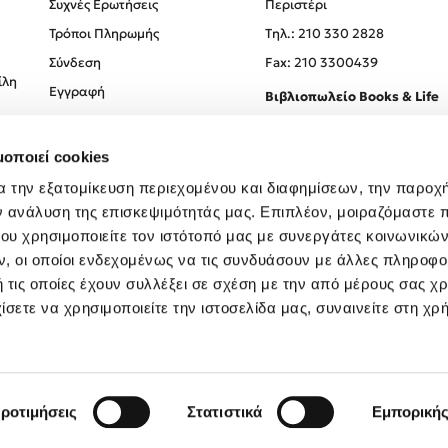
Συχνές Ερωτήσεις
Περιστέρι
Τρόποι Πληρωμής
Tηλ.: 210 330 2828
Σύνδεση
Fax: 210 3300439
ίλη
Εγγραφή
Βιβλιοπωλείο Books & Life
Σόλωνος 93-95, 106 78, Αθήν
μοποιεί cookies
Τηλ.:
210 330 0774
α την εξατομίκευση περιεχομένου και διαφημίσεων, την παροχ
ν ανάλυση της επισκεψιμότητάς μας. Επιπλέον, μοιραζόμαστε 
ου χρησιμοποιείτε τον ιστότοπό μας με συνεργάτες κοινωνικώ
, οι οποίοι ενδεχομένως να τις συνδυάσουν με άλλες πληροφο
 τις οποίες έχουν συλλέξει σε σχέση με την από μέρους σας χ
ίσετε να χρησιμοποιείτε την ιστοσελίδα μας, συναινείτε στη χρ
Created by
Powered by
Copyright © 2026
dioptra.gr
ροτιμήσεις
Στατιστικά
Εμπορική