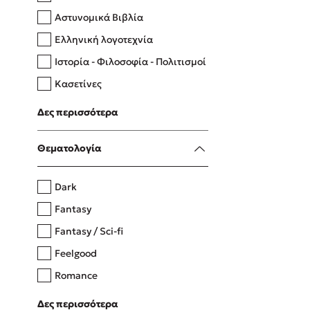
Αστυνομικά Βιβλία
Ελληνική λογοτεχνία
Δανάη Δεληγεώργη
Ιστορία - Φιλοσοφία - Πολιτισμοί
Πάνω, κάτω, μπροστά, πίσω
Κασετίνες
Λευκώματα - Έγχρωμοι οδηγοί
Δες περισσότερα
Μαγειρική
Mel Robbins
Θεματολογία
Η μέθοδος Αφήστε τους
Dark
Fantasy
Fantasy / Sci-fi
Feelgood
Romance
Upmarket
Δες περισσότερα