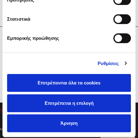
Στατιστικά
Η Εταιρεία
Εμπορικής προώθησης
Sebastian Fitzek
Υπηρεσίες
Playlist
Βοήθεια
Ρυθμίσεις
Επικοινωνία
Ακολουθήστε μας
Επιτρέπονται όλα τα cookies
Στέφανος Ξενάκης
Επιτρέπεται η επιλογή
Το λεξικό της ζωής σου
Άρνηση
Created by
Powered by
Copyright © 2026
dioptra.gr
Φίλτρα