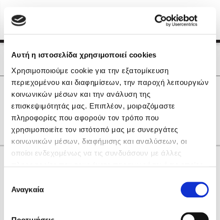
Menu
(0)
Κλείσιμο
Αρχική
|
Οι Συγγραφείς μας
Αυτή η ιστοσελίδα χρησιμοποιεί cookies
Οι Συγγραφείς μας
Χρησιμοποιούμε cookie για την εξατομίκευση
περιεχομένου και διαφημίσεων, την παροχή λειτουργιών
Δημοφιλή Βιβλία
0
Αποτελέσματα
κοινωνικών μέσων και την ανάλυση της
Lidia Branković
επισκεψιμότητάς μας. Επιπλέον, μοιραζόμαστε
H
Α
Θ
Κ
Ο
Ρ
Υ
Χ
other
πληροφορίες που αφορούν τον τρόπο που
Το ξενοδοχείο των συναισθημάτων
χρησιμοποιείτε τον ιστότοπό μας με συνεργάτες
κοινωνικών μέσων, διαφήμισης και αναλύσεων, οι
οποίοι ενδεχομένως να τις συνδυάσουν με άλλες
Κάνε δώρα στους αγαπημένους σου
πληροφορίες που τους έχετε παραχωρήσει ή τις οποίες
έχουν συλλέξει σε σχέση με την από μέρους σας χρήση
Επιλογή
των υπηρεσιών τους. Αν συνεχίσετε να χρησιμοποιείτε
Αναγκαία
Χάρης Πολίτης
συγκατάθεσης
την ιστοσελίδα μας, συναινείτε στη χρήση των cookies
Καθρέφτης
μας.
ΔΩΡΟΚΑΡΤΑ ΔΙΟΠΤΡΑ
Προτιμήσεις