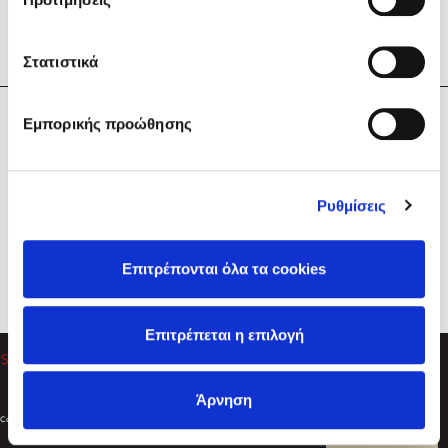
Στατιστικά
Η Εταιρεία
Εμπορικής προώθησης
Sebastian Fitzek
Υπηρεσίες
Playlist
Βοήθεια
Ρυθμίσεις
Επικοινωνία
Ακολουθήστε μας
Επιτρέπονται όλα τα cookies
Στέφανος Ξενάκης
Επιτρέπεται η επιλογή
Το λεξικό της ζωής σου
Άρνηση
Created by
Powered by
Copyright © 2026
dioptra.gr
Φίλτρα