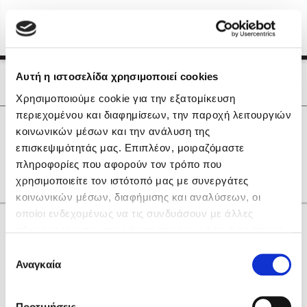
Menu
(0)
Κλείσιμο
Αρχική
|
Οι Συγγραφείς μας
Αυτή η ιστοσελίδα χρησιμοποιεί cookies
Οι Συγγραφείς μας
Χρησιμοποιούμε cookie για την εξατομίκευση
περιεχομένου και διαφημίσεων, την παροχή λειτουργιών
Δημοφιλή Βιβλία
0
Αποτελέσματα
κοινωνικών μέσων και την ανάλυση της
Lidia Branković
επισκεψιμότητάς μας. Επιπλέον, μοιραζόμαστε
H
Α
Θ
Κ
Ο
Υ
Χ
Ω
other
πληροφορίες που αφορούν τον τρόπο που
Το ξενοδοχείο των συναισθημάτων
χρησιμοποιείτε τον ιστότοπό μας με συνεργάτες
κοινωνικών μέσων, διαφήμισης και αναλύσεων, οι
οποίοι ενδεχομένως να τις συνδυάσουν με άλλες
Κάνε δώρα στους αγαπημένους σου
πληροφορίες που τους έχετε παραχωρήσει ή τις οποίες
έχουν συλλέξει σε σχέση με την από μέρους σας χρήση
Επιλογή
των υπηρεσιών τους. Αν συνεχίσετε να χρησιμοποιείτε
Αναγκαία
Χάρης Πολίτης
συγκατάθεσης
την ιστοσελίδα μας, συναινείτε στη χρήση των cookies
Καθρέφτης
μας.
ΔΩΡΟΚΑΡΤΑ ΔΙΟΠΤΡΑ
Προτιμήσεις