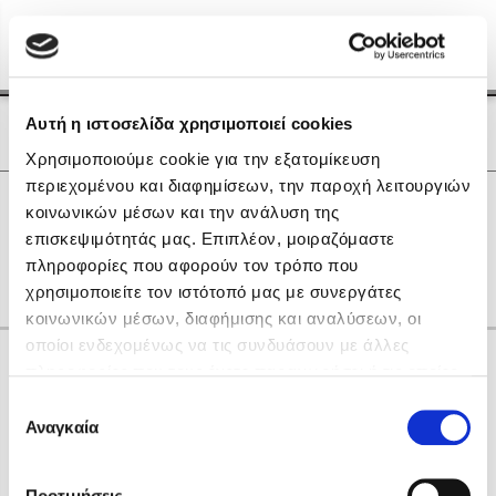
Menu
(0)
Κλείσιμο
Αρχική
|
Οι Συγγραφείς μας
Αυτή η ιστοσελίδα χρησιμοποιεί cookies
Οι Συγγραφείς μας
Χρησιμοποιούμε cookie για την εξατομίκευση
περιεχομένου και διαφημίσεων, την παροχή λειτουργιών
Δημοφιλή Βιβλία
0
Αποτελέσματα
κοινωνικών μέσων και την ανάλυση της
Lidia Branković
επισκεψιμότητάς μας. Επιπλέον, μοιραζόμαστε
H
Α
Κ
Ο
Υ
Χ
other
πληροφορίες που αφορούν τον τρόπο που
Το ξενοδοχείο των συναισθημάτων
χρησιμοποιείτε τον ιστότοπό μας με συνεργάτες
κοινωνικών μέσων, διαφήμισης και αναλύσεων, οι
οποίοι ενδεχομένως να τις συνδυάσουν με άλλες
Κάνε δώρα στους αγαπημένους σου
πληροφορίες που τους έχετε παραχωρήσει ή τις οποίες
έχουν συλλέξει σε σχέση με την από μέρους σας χρήση
Επιλογή
των υπηρεσιών τους. Αν συνεχίσετε να χρησιμοποιείτε
Αναγκαία
Χάρης Πολίτης
συγκατάθεσης
την ιστοσελίδα μας, συναινείτε στη χρήση των cookies
Καθρέφτης
μας.
ΔΩΡΟΚΑΡΤΑ ΔΙΟΠΤΡΑ
Προτιμήσεις