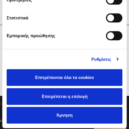
Στατιστικά
Η Εταιρεία
Εμπορικής προώθησης
Sebastian Fitzek
Υπηρεσίες
Playlist
Βοήθεια
Ρυθμίσεις
Επικοινωνία
Ακολουθήστε μας
Επιτρέπονται όλα τα cookies
Στέφανος Ξενάκης
Επιτρέπεται η επιλογή
Το λεξικό της ζωής σου
Άρνηση
Created by
Powered by
Copyright © 2026
dioptra.gr
Φίλτρα