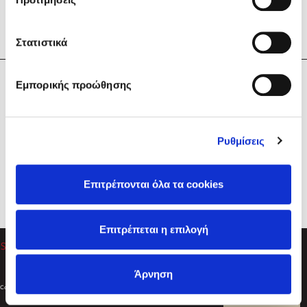
Στατιστικά
Η Εταιρεία
Εμπορικής προώθησης
Sebastian Fitzek
Υπηρεσίες
Playlist
Βοήθεια
Ρυθμίσεις
Επικοινωνία
Ακολουθήστε μας
Επιτρέπονται όλα τα cookies
Στέφανος Ξενάκης
Επιτρέπεται η επιλογή
Το λεξικό της ζωής σου
Άρνηση
Created by
Powered by
Copyright © 2026
dioptra.gr
Φίλτρα