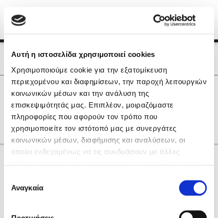
Menu
(0)
Κλείσιμο
Αρχική
|
Οι Συγγραφείς μας
Αυτή η ιστοσελίδα χρησιμοποιεί cookies
Οι Συγγραφείς μας
Χρησιμοποιούμε cookie για την εξατομίκευση
περιεχομένου και διαφημίσεων, την παροχή λειτουργιών
Δημοφιλή Βιβλία
0
Αποτελέσματα
κοινωνικών μέσων και την ανάλυση της
Lidia Branković
επισκεψιμότητάς μας. Επιπλέον, μοιραζόμαστε
H
Δ
Θ
Ξ
Ο
Χ
πληροφορίες που αφορούν τον τρόπο που
Το ξενοδοχείο των συναισθημάτων
χρησιμοποιείτε τον ιστότοπό μας με συνεργάτες
κοινωνικών μέσων, διαφήμισης και αναλύσεων, οι
οποίοι ενδεχομένως να τις συνδυάσουν με άλλες
Κάνε δώρα στους αγαπημένους σου
πληροφορίες που τους έχετε παραχωρήσει ή τις οποίες
έχουν συλλέξει σε σχέση με την από μέρους σας χρήση
Επιλογή
των υπηρεσιών τους. Αν συνεχίσετε να χρησιμοποιείτε
Αναγκαία
Χάρης Πολίτης
συγκατάθεσης
την ιστοσελίδα μας, συναινείτε στη χρήση των cookies
Καθρέφτης
μας.
ΔΩΡΟΚΑΡΤΑ ΔΙΟΠΤΡΑ
Προτιμήσεις