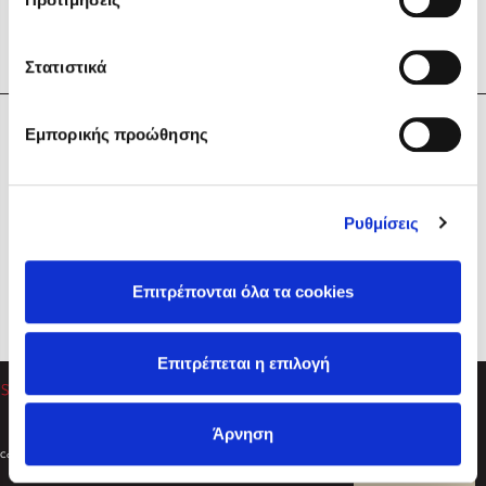
Στατιστικά
Η Εταιρεία
Εμπορικής προώθησης
Sebastian Fitzek
Υπηρεσίες
Playlist
Βοήθεια
Ρυθμίσεις
Επικοινωνία
Ακολουθήστε μας
Επιτρέπονται όλα τα cookies
Στέφανος Ξενάκης
Επιτρέπεται η επιλογή
Το λεξικό της ζωής σου
Άρνηση
Created by
Powered by
Copyright © 2026
dioptra.gr
Φίλτρα