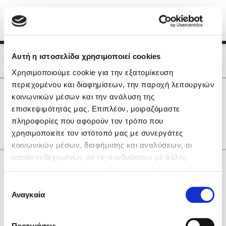
Menu
(0)
Κλείσιμο
Αρχική
|
Οι Συγγραφείς μας
Αυτή η ιστοσελίδα χρησιμοποιεί cookies
Οι Συγγραφείς μας
Χρησιμοποιούμε cookie για την εξατομίκευση
περιεχομένου και διαφημίσεων, την παροχή λειτουργιών
Δημοφιλή Βιβλία
0
Αποτελέσματα
κοινωνικών μέσων και την ανάλυση της
Lidia Branković
επισκεψιμότητάς μας. Επιπλέον, μοιραζόμαστε
H
Η
Τ
Υ
πληροφορίες που αφορούν τον τρόπο που
Το ξενοδοχείο των συναισθημάτων
χρησιμοποιείτε τον ιστότοπό μας με συνεργάτες
κοινωνικών μέσων, διαφήμισης και αναλύσεων, οι
οποίοι ενδεχομένως να τις συνδυάσουν με άλλες
Κάνε δώρα στους αγαπημένους σου
πληροφορίες που τους έχετε παραχωρήσει ή τις οποίες
έχουν συλλέξει σε σχέση με την από μέρους σας χρήση
Επιλογή
των υπηρεσιών τους. Αν συνεχίσετε να χρησιμοποιείτε
Αναγκαία
Χάρης Πολίτης
συγκατάθεσης
την ιστοσελίδα μας, συναινείτε στη χρήση των cookies
Καθρέφτης
μας.
ΔΩΡΟΚΑΡΤΑ ΔΙΟΠΤΡΑ
Προτιμήσεις