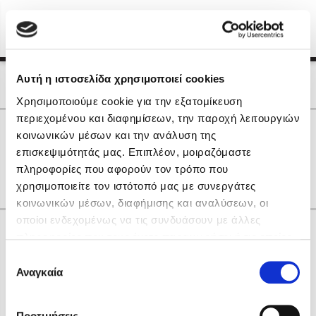
Menu
(0)
Κλείσιμο
Αρχική
|
Οι Συγγραφείς μας
Αυτή η ιστοσελίδα χρησιμοποιεί cookies
Οι Συγγραφείς μας
Χρησιμοποιούμε cookie για την εξατομίκευση
περιεχομένου και διαφημίσεων, την παροχή λειτουργιών
Δημοφιλή Βιβλία
0
Αποτελέσματα
κοινωνικών μέσων και την ανάλυση της
Lidia Branković
επισκεψιμότητάς μας. Επιπλέον, μοιραζόμαστε
H
Θ
Ο
πληροφορίες που αφορούν τον τρόπο που
Το ξενοδοχείο των συναισθημάτων
χρησιμοποιείτε τον ιστότοπό μας με συνεργάτες
κοινωνικών μέσων, διαφήμισης και αναλύσεων, οι
οποίοι ενδεχομένως να τις συνδυάσουν με άλλες
Κάνε δώρα στους αγαπημένους σου
πληροφορίες που τους έχετε παραχωρήσει ή τις οποίες
έχουν συλλέξει σε σχέση με την από μέρους σας χρήση
Επιλογή
των υπηρεσιών τους. Αν συνεχίσετε να χρησιμοποιείτε
Αναγκαία
Χάρης Πολίτης
συγκατάθεσης
την ιστοσελίδα μας, συναινείτε στη χρήση των cookies
Καθρέφτης
μας.
ΔΩΡΟΚΑΡΤΑ ΔΙΟΠΤΡΑ
Προτιμήσεις