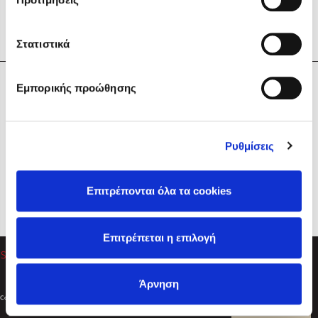
Στατιστικά
Η Εταιρεία
Εμπορικής προώθησης
Sebastian Fitzek
Υπηρεσίες
Playlist
Βοήθεια
Ρυθμίσεις
Επικοινωνία
Ακολουθήστε μας
Επιτρέπονται όλα τα cookies
Στέφανος Ξενάκης
Επιτρέπεται η επιλογή
Το λεξικό της ζωής σου
Άρνηση
Created by
Powered by
Copyright © 2026
dioptra.gr
Φίλτρα