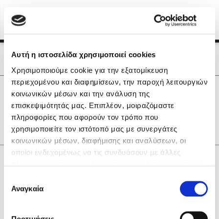
Menu
(0)
Κλείσιμο
Αρχική
|
Οι Συγγραφείς μας
Αυτή η ιστοσελίδα χρησιμοποιεί cookies
Οι Συγγραφείς μας
Χρησιμοποιούμε cookie για την εξατομίκευση
περιεχομένου και διαφημίσεων, την παροχή λειτουργιών
Δημοφιλή Βιβλία
0
Αποτελέσματα
κοινωνικών μέσων και την ανάλυση της
Lidia Branković
επισκεψιμότητάς μας. Επιπλέον, μοιραζόμαστε
H
I
R
S
Y
Z
Δ
Θ
Ν
πληροφορίες που αφορούν τον τρόπο που
Το ξενοδοχείο των συναισθημάτων
χρησιμοποιείτε τον ιστότοπό μας με συνεργάτες
κοινωνικών μέσων, διαφήμισης και αναλύσεων, οι
οποίοι ενδεχομένως να τις συνδυάσουν με άλλες
Κάνε δώρα στους αγαπημένους σου
πληροφορίες που τους έχετε παραχωρήσει ή τις οποίες
έχουν συλλέξει σε σχέση με την από μέρους σας χρήση
Επιλογή
των υπηρεσιών τους. Αν συνεχίσετε να χρησιμοποιείτε
Αναγκαία
Χάρης Πολίτης
συγκατάθεσης
την ιστοσελίδα μας, συναινείτε στη χρήση των cookies
Καθρέφτης
μας.
ΔΩΡΟΚΑΡΤΑ ΔΙΟΠΤΡΑ
Προτιμήσεις