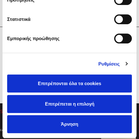
Στατιστικά
Η Εταιρεία
Εμπορικής προώθησης
Sebastian Fitzek
Υπηρεσίες
Playlist
Βοήθεια
Ρυθμίσεις
Επικοινωνία
Ακολουθήστε μας
Επιτρέπονται όλα τα cookies
Στέφανος Ξενάκης
Επιτρέπεται η επιλογή
Το λεξικό της ζωής σου
Άρνηση
Created by
Powered by
Copyright © 2026
dioptra.gr
Φίλτρα