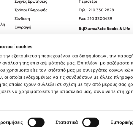
Συχνές Ερωτήσεις
Περιστέρι
Τρόποι Πληρωμής
Tηλ.: 210 330 2828
Σύνδεση
Fax: 210 3300439
ίλη
Εγγραφή
Βιβλιοπωλείο Books & Life
Σόλωνος 93-95, 106 78, Αθήν
μοποιεί cookies
Τηλ.:
210 330 0774
α την εξατομίκευση περιεχομένου και διαφημίσεων, την παροχ
ν ανάλυση της επισκεψιμότητάς μας. Επιπλέον, μοιραζόμαστε 
ου χρησιμοποιείτε τον ιστότοπό μας με συνεργάτες κοινωνικώ
, οι οποίοι ενδεχομένως να τις συνδυάσουν με άλλες πληροφο
 τις οποίες έχουν συλλέξει σε σχέση με την από μέρους σας χ
ίσετε να χρησιμοποιείτε την ιστοσελίδα μας, συναινείτε στη χρ
Created by
Powered by
Copyright © 2026
dioptra.gr
ροτιμήσεις
Στατιστικά
Εμπορική