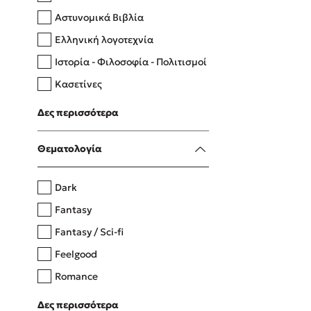
Αστυνομικά Βιβλία
Ελληνική λογοτεχνία
Δανάη Δεληγεώργη
Ιστορία - Φιλοσοφία - Πολιτισμοί
Πάνω, κάτω, μπροστά, πίσω
Κασετίνες
Λευκώματα - Έγχρωμοι οδηγοί
Δες περισσότερα
Μαγειρική
Mel Robbins
Θεματολογία
Η μέθοδος Αφήστε τους
Dark
Fantasy
Fantasy / Sci-fi
Feelgood
Romance
Upmarket
Δες περισσότερα