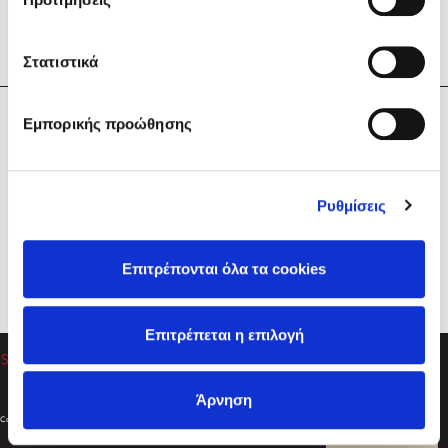
Στατιστικά
Η Εταιρεία
Εμπορικής προώθησης
Sebastian Fitzek
Υπηρεσίες
Playlist
Βοήθεια
Ρυθμίσεις
Επικοινωνία
Ακολουθήστε μας
Επιτρέπονται όλα τα cookies
Στέφανος Ξενάκης
Επιτρέπεται η επιλογή
Το λεξικό της ζωής σου
Άρνηση
Created by
Powered by
Copyright © 2026
dioptra.gr
Φίλτρα