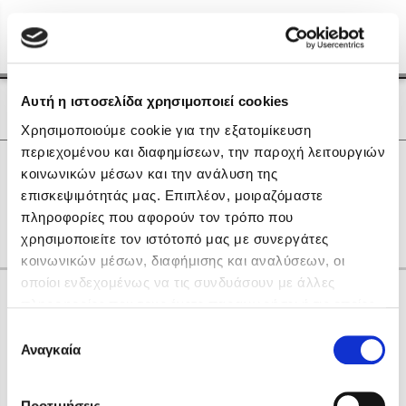
Menu
(0)
Κλείσιμο
Αρχική
|
Οι Συγγραφείς μας
Αυτή η ιστοσελίδα χρησιμοποιεί cookies
Οι Συγγραφείς μας
Χρησιμοποιούμε cookie για την εξατομίκευση
περιεχομένου και διαφημίσεων, την παροχή λειτουργιών
Δημοφιλή Βιβλία
0
Αποτελέσματα
κοινωνικών μέσων και την ανάλυση της
Lidia Branković
επισκεψιμότητάς μας. Επιπλέον, μοιραζόμαστε
H
I
R
W
Z
Γ
Δ
Θ
Κ
Ο
Π
πληροφορίες που αφορούν τον τρόπο που
Το ξενοδοχείο των συναισθημάτων
χρησιμοποιείτε τον ιστότοπό μας με συνεργάτες
κοινωνικών μέσων, διαφήμισης και αναλύσεων, οι
οποίοι ενδεχομένως να τις συνδυάσουν με άλλες
Κάνε δώρα στους αγαπημένους σου
πληροφορίες που τους έχετε παραχωρήσει ή τις οποίες
έχουν συλλέξει σε σχέση με την από μέρους σας χρήση
Επιλογή
των υπηρεσιών τους. Αν συνεχίσετε να χρησιμοποιείτε
Αναγκαία
Χάρης Πολίτης
συγκατάθεσης
την ιστοσελίδα μας, συναινείτε στη χρήση των cookies
Καθρέφτης
μας.
ΔΩΡΟΚΑΡΤΑ ΔΙΟΠΤΡΑ
Προτιμήσεις