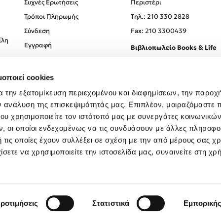
Συχνές Ερωτήσεις
Περιστέρι
Τρόποι Πληρωμής
Tηλ.: 210 330 2828
Σύνδεση
Fax: 210 3300439
ίλη
Εγγραφή
Βιβλιοπωλείο Books & Life
Σόλωνος 93-95, 106 78, Αθήν
μοποιεί cookies
Τηλ.:
210 330 0774
α την εξατομίκευση περιεχομένου και διαφημίσεων, την παροχ
ν ανάλυση της επισκεψιμότητάς μας. Επιπλέον, μοιραζόμαστε 
ου χρησιμοποιείτε τον ιστότοπό μας με συνεργάτες κοινωνικώ
, οι οποίοι ενδεχομένως να τις συνδυάσουν με άλλες πληροφο
 τις οποίες έχουν συλλέξει σε σχέση με την από μέρους σας χ
ίσετε να χρησιμοποιείτε την ιστοσελίδα μας, συναινείτε στη χρ
Created by
Powered by
Copyright © 2026
dioptra.gr
ροτιμήσεις
Στατιστικά
Εμπορική