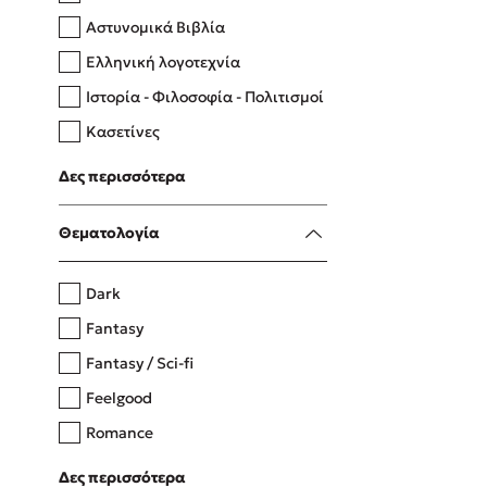
Αστυνομικά Βιβλία
Ελληνική λογοτεχνία
Δανάη Δεληγεώργη
Ιστορία - Φιλοσοφία - Πολιτισμοί
Πάνω, κάτω, μπροστά, πίσω
Κασετίνες
Λευκώματα - Έγχρωμοι οδηγοί
Δες περισσότερα
Μαγειρική
Mel Robbins
Θεματολογία
Η μέθοδος Αφήστε τους
Dark
Fantasy
Fantasy / Sci-fi
Feelgood
Romance
Upmarket
Δες περισσότερα