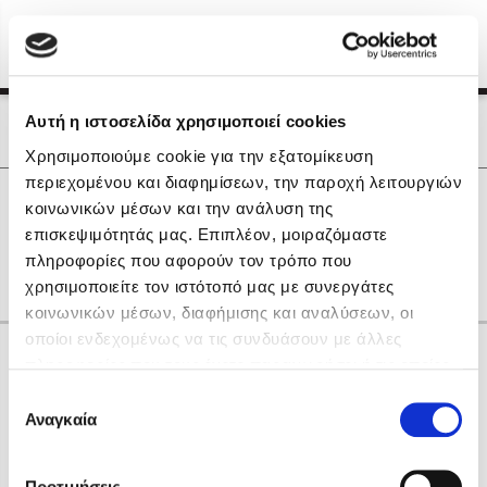
Menu
(0)
Κλείσιμο
Αρχική
|
Οι Συγγραφείς μας
Αυτή η ιστοσελίδα χρησιμοποιεί cookies
Οι Συγγραφείς μας
Χρησιμοποιούμε cookie για την εξατομίκευση
περιεχομένου και διαφημίσεων, την παροχή λειτουργιών
Δημοφιλή Βιβλία
0
Αποτελέσματα
κοινωνικών μέσων και την ανάλυση της
Lidia Branković
επισκεψιμότητάς μας. Επιπλέον, μοιραζόμαστε
H
J
M
V
X
Α
Η
Θ
Ο
Φ
Ω
πληροφορίες που αφορούν τον τρόπο που
Το ξενοδοχείο των συναισθημάτων
χρησιμοποιείτε τον ιστότοπό μας με συνεργάτες
κοινωνικών μέσων, διαφήμισης και αναλύσεων, οι
οποίοι ενδεχομένως να τις συνδυάσουν με άλλες
Κάνε δώρα στους αγαπημένους σου
πληροφορίες που τους έχετε παραχωρήσει ή τις οποίες
έχουν συλλέξει σε σχέση με την από μέρους σας χρήση
Επιλογή
των υπηρεσιών τους. Αν συνεχίσετε να χρησιμοποιείτε
Αναγκαία
Χάρης Πολίτης
συγκατάθεσης
την ιστοσελίδα μας, συναινείτε στη χρήση των cookies
Καθρέφτης
μας.
ΔΩΡΟΚΑΡΤΑ ΔΙΟΠΤΡΑ
Προτιμήσεις