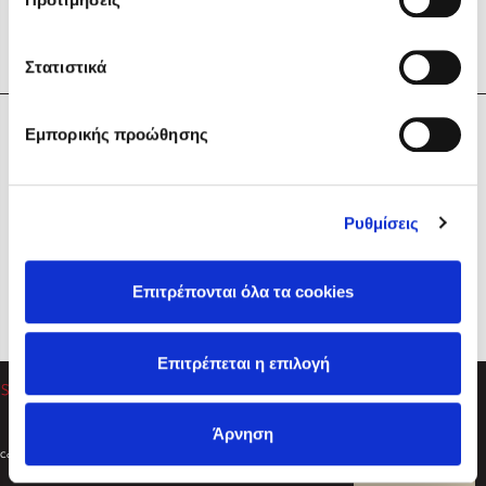
Στατιστικά
Η Εταιρεία
Εμπορικής προώθησης
Sebastian Fitzek
Υπηρεσίες
Playlist
Βοήθεια
Ρυθμίσεις
Επικοινωνία
Ακολουθήστε μας
Επιτρέπονται όλα τα cookies
Στέφανος Ξενάκης
Επιτρέπεται η επιλογή
Το λεξικό της ζωής σου
Άρνηση
Created by
Powered by
Copyright © 2026
dioptra.gr
Φίλτρα