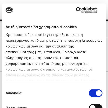
Menu
(0)
Κλείσιμο
Αρχική
|
Οι Συγγραφείς μας
Αυτή η ιστοσελίδα χρησιμοποιεί cookies
Οι Συγγραφείς μας
Χρησιμοποιούμε cookie για την εξατομίκευση
περιεχομένου και διαφημίσεων, την παροχή λειτουργιών
Δημοφιλή Βιβλία
0
Αποτελέσματα
κοινωνικών μέσων και την ανάλυση της
Lidia Branković
επισκεψιμότητάς μας. Επιπλέον, μοιραζόμαστε
H
J
R
S
Y
Z
Δ
Θ
Ν
πληροφορίες που αφορούν τον τρόπο που
Το ξενοδοχείο των συναισθημάτων
χρησιμοποιείτε τον ιστότοπό μας με συνεργάτες
κοινωνικών μέσων, διαφήμισης και αναλύσεων, οι
οποίοι ενδεχομένως να τις συνδυάσουν με άλλες
Κάνε δώρα στους αγαπημένους σου
πληροφορίες που τους έχετε παραχωρήσει ή τις οποίες
έχουν συλλέξει σε σχέση με την από μέρους σας χρήση
Επιλογή
των υπηρεσιών τους. Αν συνεχίσετε να χρησιμοποιείτε
Αναγκαία
Χάρης Πολίτης
συγκατάθεσης
την ιστοσελίδα μας, συναινείτε στη χρήση των cookies
Καθρέφτης
μας.
ΔΩΡΟΚΑΡΤΑ ΔΙΟΠΤΡΑ
Προτιμήσεις