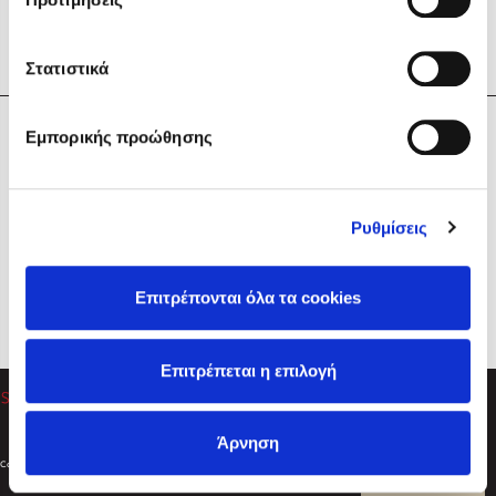
Στατιστικά
Η Εταιρεία
Εμπορικής προώθησης
Sebastian Fitzek
Υπηρεσίες
Playlist
Βοήθεια
Ρυθμίσεις
Επικοινωνία
Ακολουθήστε μας
Επιτρέπονται όλα τα cookies
Στέφανος Ξενάκης
Επιτρέπεται η επιλογή
Το λεξικό της ζωής σου
Άρνηση
Created by
Powered by
Copyright © 2026
dioptra.gr
Φίλτρα