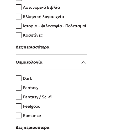
Αστυνομικά Βιβλία
Ελληνική λογοτεχνία
Δανάη Δεληγεώργη
Ιστορία - Φιλοσοφία - Πολιτισμοί
Πάνω, κάτω, μπροστά, πίσω
Κασετίνες
Λευκώματα - Έγχρωμοι οδηγοί
Δες περισσότερα
Μαγειρική
Mel Robbins
Θεματολογία
Η μέθοδος Αφήστε τους
Dark
Fantasy
Fantasy / Sci-fi
Feelgood
Romance
Upmarket
Δες περισσότερα