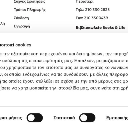
Συχνές Ερωτήσεις
Περιστέρι
Τρόποι Πληρωμής
Tηλ.: 210 330 2828
Σύνδεση
Fax: 210 3300439
ίλη
Εγγραφή
Βιβλιοπωλείο Books & Life
Σόλωνος 93-95, 106 78, Αθήν
μοποιεί cookies
Τηλ.:
210 330 0774
α την εξατομίκευση περιεχομένου και διαφημίσεων, την παροχ
ν ανάλυση της επισκεψιμότητάς μας. Επιπλέον, μοιραζόμαστε 
ου χρησιμοποιείτε τον ιστότοπό μας με συνεργάτες κοινωνικώ
, οι οποίοι ενδεχομένως να τις συνδυάσουν με άλλες πληροφο
 τις οποίες έχουν συλλέξει σε σχέση με την από μέρους σας χ
ίσετε να χρησιμοποιείτε την ιστοσελίδα μας, συναινείτε στη χρ
Created by
Powered by
Copyright © 2026
dioptra.gr
ροτιμήσεις
Στατιστικά
Εμπορική