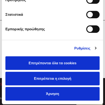
Στατιστικά
Η Εταιρεία
Εμπορικής προώθησης
Sebastian Fitzek
Υπηρεσίες
Playlist
Βοήθεια
Ρυθμίσεις
Επικοινωνία
Ακολουθήστε μας
Επιτρέπονται όλα τα cookies
Στέφανος Ξενάκης
Επιτρέπεται η επιλογή
Το λεξικό της ζωής σου
Άρνηση
Created by
Powered by
Copyright © 2026
dioptra.gr
Φίλτρα