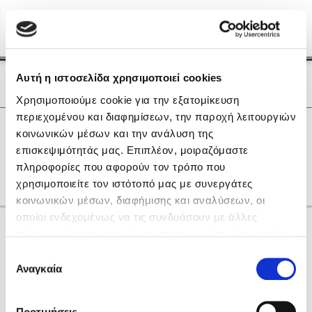
Menu
(0)
Κλείσιμο
Αρχική
|
Οι Συγγραφείς μας
Αυτή η ιστοσελίδα χρησιμοποιεί cookies
Οι Συγγραφείς μας
Χρησιμοποιούμε cookie για την εξατομίκευση
περιεχομένου και διαφημίσεων, την παροχή λειτουργιών
Δημοφιλή Βιβλία
0
Αποτελέσματα
κοινωνικών μέσων και την ανάλυση της
Lidia Branković
επισκεψιμότητάς μας. Επιπλέον, μοιραζόμαστε
H
L
O
Θ
Ο
πληροφορίες που αφορούν τον τρόπο που
Το ξενοδοχείο των συναισθημάτων
χρησιμοποιείτε τον ιστότοπό μας με συνεργάτες
κοινωνικών μέσων, διαφήμισης και αναλύσεων, οι
οποίοι ενδεχομένως να τις συνδυάσουν με άλλες
Κάνε δώρα στους αγαπημένους σου
πληροφορίες που τους έχετε παραχωρήσει ή τις οποίες
έχουν συλλέξει σε σχέση με την από μέρους σας χρήση
Επιλογή
των υπηρεσιών τους. Αν συνεχίσετε να χρησιμοποιείτε
Αναγκαία
Χάρης Πολίτης
συγκατάθεσης
την ιστοσελίδα μας, συναινείτε στη χρήση των cookies
Καθρέφτης
μας.
ΔΩΡΟΚΑΡΤΑ ΔΙΟΠΤΡΑ
Προτιμήσεις