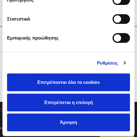
Στατιστικά
Η Εταιρεία
Εμπορικής προώθησης
Sebastian Fitzek
Υπηρεσίες
Playlist
Βοήθεια
Ρυθμίσεις
Επικοινωνία
Ακολουθήστε μας
Επιτρέπονται όλα τα cookies
Στέφανος Ξενάκης
Επιτρέπεται η επιλογή
Το λεξικό της ζωής σου
Άρνηση
Created by
Powered by
Copyright © 2026
dioptra.gr
Φίλτρα