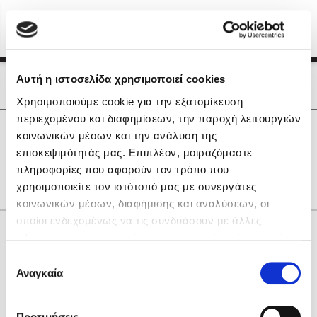
Menu
(0)
Κλείσιμο
Αρχική
|
Οι Συγγραφείς μας
Αυτή η ιστοσελίδα χρησιμοποιεί cookies
Οι Συγγραφείς μας
Χρησιμοποιούμε cookie για την εξατομίκευση
περιεχομένου και διαφημίσεων, την παροχή λειτουργιών
Δημοφιλή Βιβλία
0
Αποτελέσματα
κοινωνικών μέσων και την ανάλυση της
Lidia Branković
επισκεψιμότητάς μας. Επιπλέον, μοιραζόμαστε
H
L
O
Z
Θ
πληροφορίες που αφορούν τον τρόπο που
Το ξενοδοχείο των συναισθημάτων
χρησιμοποιείτε τον ιστότοπό μας με συνεργάτες
κοινωνικών μέσων, διαφήμισης και αναλύσεων, οι
οποίοι ενδεχομένως να τις συνδυάσουν με άλλες
Κάνε δώρα στους αγαπημένους σου
πληροφορίες που τους έχετε παραχωρήσει ή τις οποίες
έχουν συλλέξει σε σχέση με την από μέρους σας χρήση
Επιλογή
των υπηρεσιών τους. Αν συνεχίσετε να χρησιμοποιείτε
Αναγκαία
Χάρης Πολίτης
συγκατάθεσης
την ιστοσελίδα μας, συναινείτε στη χρήση των cookies
Καθρέφτης
μας.
ΔΩΡΟΚΑΡΤΑ ΔΙΟΠΤΡΑ
Προτιμήσεις