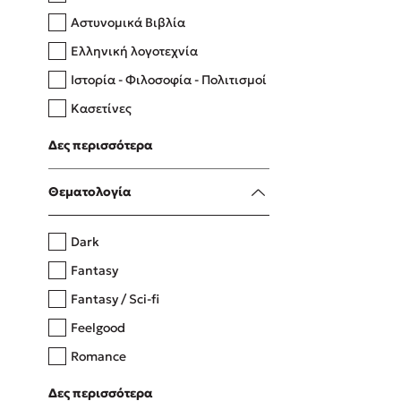
Αστυνομικά Βιβλία
Ελληνική λογοτεχνία
Δανάη Δεληγεώργη
Ιστορία - Φιλοσοφία - Πολιτισμοί
Πάνω, κάτω, μπροστά, πίσω
Κασετίνες
Λευκώματα - Έγχρωμοι οδηγοί
Δες περισσότερα
Μαγειρική
Mel Robbins
Θεματολογία
Η μέθοδος Αφήστε τους
Dark
Fantasy
Fantasy / Sci-fi
Feelgood
Romance
Upmarket
Δες περισσότερα