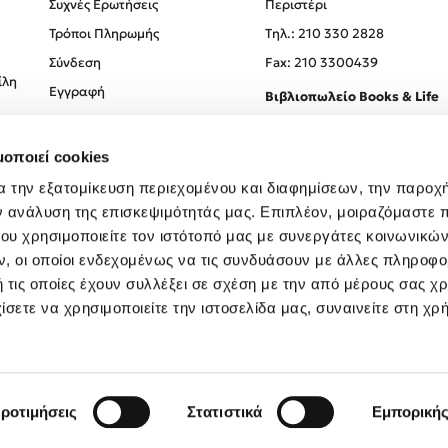
Συχνές Ερωτήσεις
Περιστέρι
Τρόποι Πληρωμής
Tηλ.: 210 330 2828
Σύνδεση
Fax: 210 3300439
ίλη
Εγγραφή
Βιβλιοπωλείο Books & Life
Σόλωνος 93-95, 106 78, Αθήν
μοποιεί cookies
Τηλ.:
210 330 0774
α την εξατομίκευση περιεχομένου και διαφημίσεων, την παροχ
ν ανάλυση της επισκεψιμότητάς μας. Επιπλέον, μοιραζόμαστε 
ου χρησιμοποιείτε τον ιστότοπό μας με συνεργάτες κοινωνικώ
, οι οποίοι ενδεχομένως να τις συνδυάσουν με άλλες πληροφο
 τις οποίες έχουν συλλέξει σε σχέση με την από μέρους σας χ
ίσετε να χρησιμοποιείτε την ιστοσελίδα μας, συναινείτε στη χρ
Created by
Powered by
Copyright © 2026
dioptra.gr
ροτιμήσεις
Στατιστικά
Εμπορική