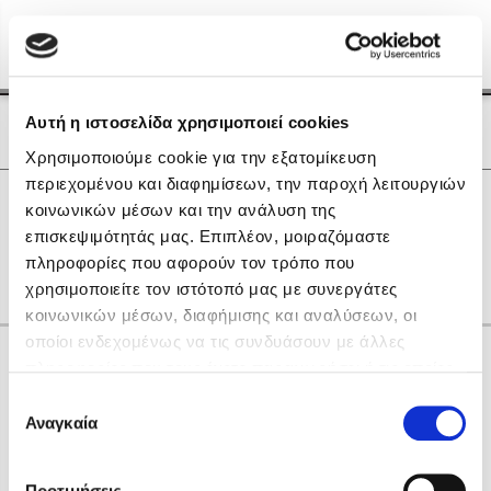
Menu
(0)
Κλείσιμο
Αρχική
|
Οι Συγγραφείς μας
Αυτή η ιστοσελίδα χρησιμοποιεί cookies
Οι Συγγραφείς μας
Χρησιμοποιούμε cookie για την εξατομίκευση
περιεχομένου και διαφημίσεων, την παροχή λειτουργιών
Δημοφιλή Βιβλία
0
Αποτελέσματα
κοινωνικών μέσων και την ανάλυση της
Lidia Branković
επισκεψιμότητάς μας. Επιπλέον, μοιραζόμαστε
H
M
Q
Y
Θ
Ξ
Σ
Χ
πληροφορίες που αφορούν τον τρόπο που
Το ξενοδοχείο των συναισθημάτων
χρησιμοποιείτε τον ιστότοπό μας με συνεργάτες
κοινωνικών μέσων, διαφήμισης και αναλύσεων, οι
οποίοι ενδεχομένως να τις συνδυάσουν με άλλες
Κάνε δώρα στους αγαπημένους σου
πληροφορίες που τους έχετε παραχωρήσει ή τις οποίες
έχουν συλλέξει σε σχέση με την από μέρους σας χρήση
Επιλογή
των υπηρεσιών τους. Αν συνεχίσετε να χρησιμοποιείτε
Αναγκαία
Χάρης Πολίτης
συγκατάθεσης
την ιστοσελίδα μας, συναινείτε στη χρήση των cookies
Καθρέφτης
μας.
ΔΩΡΟΚΑΡΤΑ ΔΙΟΠΤΡΑ
Προτιμήσεις