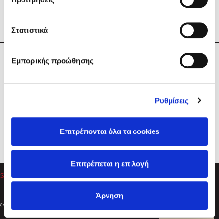
Στατιστικά
Η Εταιρεία
Εμπορικής προώθησης
Sebastian Fitzek
Υπηρεσίες
Playlist
Βοήθεια
Ρυθμίσεις
Επικοινωνία
Ακολουθήστε μας
Επιτρέπονται όλα τα cookies
Στέφανος Ξενάκης
Επιτρέπεται η επιλογή
Το λεξικό της ζωής σου
Άρνηση
Created by
Powered by
Copyright © 2026
dioptra.gr
Φίλτρα