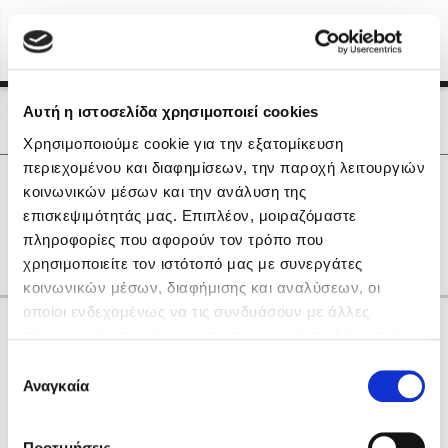
Menu
(0)
Κλείσιμο
Αρχική
|
Οι Συγγραφείς μας
Αυτή η ιστοσελίδα χρησιμοποιεί cookies
Οι Συγγραφείς μας
Χρησιμοποιούμε cookie για την εξατομίκευση
περιεχομένου και διαφημίσεων, την παροχή λειτουργιών
Δημοφιλή Βιβλία
0
Αποτελέσματα
κοινωνικών μέσων και την ανάλυση της
Lidia Branković
επισκεψιμότητάς μας. Επιπλέον, μοιραζόμαστε
H
O
Y
Δ
Ζ
Θ
Κ
Λ
Ξ
Ο
Χ
πληροφορίες που αφορούν τον τρόπο που
Το ξενοδοχείο των συναισθημάτων
χρησιμοποιείτε τον ιστότοπό μας με συνεργάτες
κοινωνικών μέσων, διαφήμισης και αναλύσεων, οι
οποίοι ενδεχομένως να τις συνδυάσουν με άλλες
Κάνε δώρα στους αγαπημένους σου
πληροφορίες που τους έχετε παραχωρήσει ή τις οποίες
έχουν συλλέξει σε σχέση με την από μέρους σας χρήση
Επιλογή
των υπηρεσιών τους. Αν συνεχίσετε να χρησιμοποιείτε
Αναγκαία
Χάρης Πολίτης
συγκατάθεσης
την ιστοσελίδα μας, συναινείτε στη χρήση των cookies
Καθρέφτης
μας.
ΔΩΡΟΚΑΡΤΑ ΔΙΟΠΤΡΑ
Προτιμήσεις