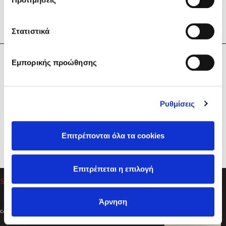
Στατιστικά
Η Εταιρεία
Εμπορικής προώθησης
Sebastian Fitzek
Υπηρεσίες
Playlist
Βοήθεια
Ρυθμίσεις
Επικοινωνία
Ακολουθήστε μας
Επιτρέπονται όλα τα cookies
Στέφανος Ξενάκης
Επιτρέπεται η επιλογή
Το λεξικό της ζωής σου
Άρνηση
Created by
Powered by
Copyright © 2026
dioptra.gr
Φίλτρα