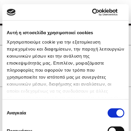
Menu
(0)
Κλείσιμο
Αρχική
|
Οι Συγγραφείς μας
Αυτή η ιστοσελίδα χρησιμοποιεί cookies
Οι Συγγραφείς μας
Χρησιμοποιούμε cookie για την εξατομίκευση
περιεχομένου και διαφημίσεων, την παροχή λειτουργιών
Δημοφιλή Βιβλία
0
Αποτελέσματα
κοινωνικών μέσων και την ανάλυση της
Lidia Branković
επισκεψιμότητάς μας. Επιπλέον, μοιραζόμαστε
H
O
Y
Δ
Θ
Κ
Λ
Ξ
Ο
Χ
Ω
πληροφορίες που αφορούν τον τρόπο που
Το ξενοδοχείο των συναισθημάτων
χρησιμοποιείτε τον ιστότοπό μας με συνεργάτες
κοινωνικών μέσων, διαφήμισης και αναλύσεων, οι
οποίοι ενδεχομένως να τις συνδυάσουν με άλλες
Κάνε δώρα στους αγαπημένους σου
πληροφορίες που τους έχετε παραχωρήσει ή τις οποίες
έχουν συλλέξει σε σχέση με την από μέρους σας χρήση
Επιλογή
των υπηρεσιών τους. Αν συνεχίσετε να χρησιμοποιείτε
Αναγκαία
Χάρης Πολίτης
συγκατάθεσης
την ιστοσελίδα μας, συναινείτε στη χρήση των cookies
Καθρέφτης
μας.
ΔΩΡΟΚΑΡΤΑ ΔΙΟΠΤΡΑ
Προτιμήσεις