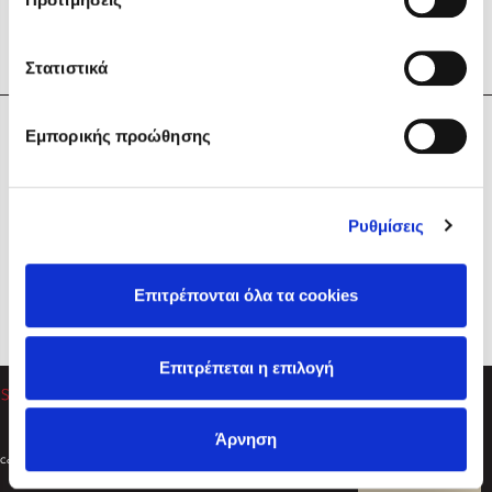
Στατιστικά
Η Εταιρεία
Εμπορικής προώθησης
Sebastian Fitzek
Υπηρεσίες
Playlist
Βοήθεια
Ρυθμίσεις
Επικοινωνία
Ακολουθήστε μας
Επιτρέπονται όλα τα cookies
Στέφανος Ξενάκης
Επιτρέπεται η επιλογή
Το λεξικό της ζωής σου
Άρνηση
Created by
Powered by
Copyright © 2026
dioptra.gr
Φίλτρα