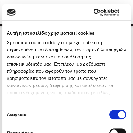
Menu
(0)
Κλείσιμο
Αρχική
|
Οι Συγγραφείς μας
Αυτή η ιστοσελίδα χρησιμοποιεί cookies
Οι Συγγραφείς μας
Χρησιμοποιούμε cookie για την εξατομίκευση
περιεχομένου και διαφημίσεων, την παροχή λειτουργιών
Δημοφιλή Βιβλία
0
Αποτελέσματα
κοινωνικών μέσων και την ανάλυση της
Lidia Branković
επισκεψιμότητάς μας. Επιπλέον, μοιραζόμαστε
H
O
Y
Δ
Κ
Ξ
Ο
Χ
πληροφορίες που αφορούν τον τρόπο που
Το ξενοδοχείο των συναισθημάτων
χρησιμοποιείτε τον ιστότοπό μας με συνεργάτες
κοινωνικών μέσων, διαφήμισης και αναλύσεων, οι
οποίοι ενδεχομένως να τις συνδυάσουν με άλλες
Κάνε δώρα στους αγαπημένους σου
πληροφορίες που τους έχετε παραχωρήσει ή τις οποίες
έχουν συλλέξει σε σχέση με την από μέρους σας χρήση
Επιλογή
των υπηρεσιών τους. Αν συνεχίσετε να χρησιμοποιείτε
Αναγκαία
Χάρης Πολίτης
συγκατάθεσης
την ιστοσελίδα μας, συναινείτε στη χρήση των cookies
Καθρέφτης
μας.
ΔΩΡΟΚΑΡΤΑ ΔΙΟΠΤΡΑ
Προτιμήσεις