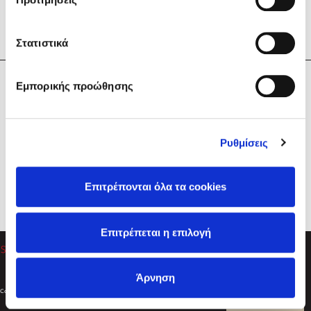
Στατιστικά
Η Εταιρεία
Εμπορικής προώθησης
Sebastian Fitzek
Υπηρεσίες
Playlist
Βοήθεια
Ρυθμίσεις
Επικοινωνία
Ακολουθήστε μας
Επιτρέπονται όλα τα cookies
Στέφανος Ξενάκης
Επιτρέπεται η επιλογή
Το λεξικό της ζωής σου
Άρνηση
Created by
Powered by
Copyright © 2026
dioptra.gr
Φίλτρα