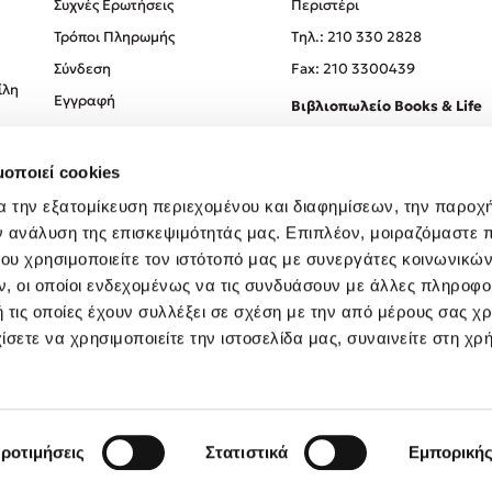
Συχνές Ερωτήσεις
Περιστέρι
Τρόποι Πληρωμής
Tηλ.: 210 330 2828
Σύνδεση
Fax: 210 3300439
ίλη
Εγγραφή
Βιβλιοπωλείο Books & Life
Σόλωνος 93-95, 106 78, Αθήν
μοποιεί cookies
Τηλ.:
210 330 0774
α την εξατομίκευση περιεχομένου και διαφημίσεων, την παροχ
ν ανάλυση της επισκεψιμότητάς μας. Επιπλέον, μοιραζόμαστε 
ου χρησιμοποιείτε τον ιστότοπό μας με συνεργάτες κοινωνικώ
, οι οποίοι ενδεχομένως να τις συνδυάσουν με άλλες πληροφο
 τις οποίες έχουν συλλέξει σε σχέση με την από μέρους σας χ
ίσετε να χρησιμοποιείτε την ιστοσελίδα μας, συναινείτε στη χρ
Created by
Powered by
Copyright © 2026
dioptra.gr
ροτιμήσεις
Στατιστικά
Εμπορική