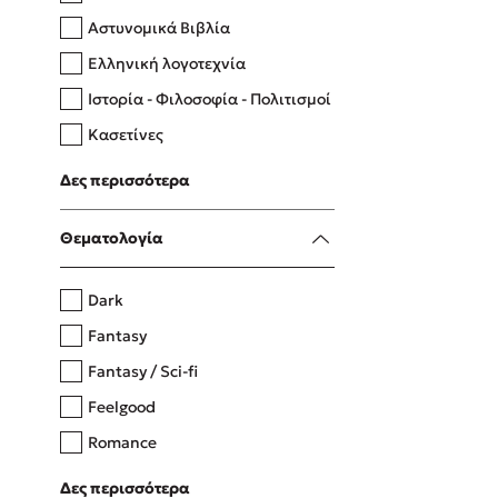
Αστυνομικά Βιβλία
Ελληνική λογοτεχνία
Δανάη Δεληγεώργη
Ιστορία - Φιλοσοφία - Πολιτισμοί
Πάνω, κάτω, μπροστά, πίσω
Κασετίνες
Λευκώματα - Έγχρωμοι οδηγοί
Δες περισσότερα
Μαγειρική
Mel Robbins
Θεματολογία
Η μέθοδος Αφήστε τους
Dark
Fantasy
Fantasy / Sci-fi
Feelgood
Romance
Upmarket
Δες περισσότερα