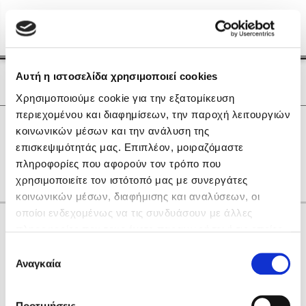
Menu
(0)
Κλείσιμο
Αρχική
|
Οι Συγγραφείς μας
Αυτή η ιστοσελίδα χρησιμοποιεί cookies
Οι Συγγραφείς μας
Χρησιμοποιούμε cookie για την εξατομίκευση
περιεχομένου και διαφημίσεων, την παροχή λειτουργιών
Δημοφιλή Βιβλία
0
Αποτελέσματα
κοινωνικών μέσων και την ανάλυση της
Lidia Branković
επισκεψιμότητάς μας. Επιπλέον, μοιραζόμαστε
H
R
S
Y
Z
Δ
Θ
Ν
Ξ
πληροφορίες που αφορούν τον τρόπο που
Το ξενοδοχείο των συναισθημάτων
χρησιμοποιείτε τον ιστότοπό μας με συνεργάτες
κοινωνικών μέσων, διαφήμισης και αναλύσεων, οι
οποίοι ενδεχομένως να τις συνδυάσουν με άλλες
Κάνε δώρα στους αγαπημένους σου
πληροφορίες που τους έχετε παραχωρήσει ή τις οποίες
έχουν συλλέξει σε σχέση με την από μέρους σας χρήση
Επιλογή
των υπηρεσιών τους. Αν συνεχίσετε να χρησιμοποιείτε
Αναγκαία
Χάρης Πολίτης
συγκατάθεσης
την ιστοσελίδα μας, συναινείτε στη χρήση των cookies
Καθρέφτης
μας.
ΔΩΡΟΚΑΡΤΑ ΔΙΟΠΤΡΑ
Προτιμήσεις