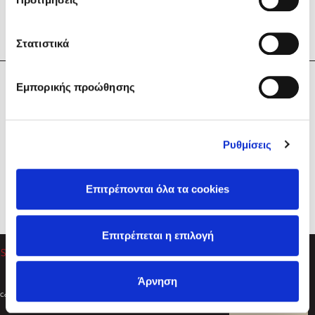
Στατιστικά
Η Εταιρεία
Εμπορικής προώθησης
Sebastian Fitzek
Υπηρεσίες
Playlist
Βοήθεια
Ρυθμίσεις
Επικοινωνία
Ακολουθήστε μας
Επιτρέπονται όλα τα cookies
Στέφανος Ξενάκης
Επιτρέπεται η επιλογή
Το λεξικό της ζωής σου
Άρνηση
Created by
Powered by
Copyright © 2026
dioptra.gr
Φίλτρα