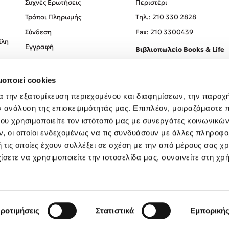
Συχνές Ερωτήσεις
Περιστέρι
Τρόποι Πληρωμής
Tηλ.: 210 330 2828
Σύνδεση
Fax: 210 3300439
ίλη
Εγγραφή
Βιβλιοπωλείο Books & Life
Σόλωνος 93-95, 106 78, Αθήν
μοποιεί cookies
Τηλ.:
210 330 0774
α την εξατομίκευση περιεχομένου και διαφημίσεων, την παροχ
ν ανάλυση της επισκεψιμότητάς μας. Επιπλέον, μοιραζόμαστε 
ου χρησιμοποιείτε τον ιστότοπό μας με συνεργάτες κοινωνικώ
, οι οποίοι ενδεχομένως να τις συνδυάσουν με άλλες πληροφο
 τις οποίες έχουν συλλέξει σε σχέση με την από μέρους σας χ
ίσετε να χρησιμοποιείτε την ιστοσελίδα μας, συναινείτε στη χρ
Created by
Powered by
Copyright © 2026
dioptra.gr
ροτιμήσεις
Στατιστικά
Εμπορική