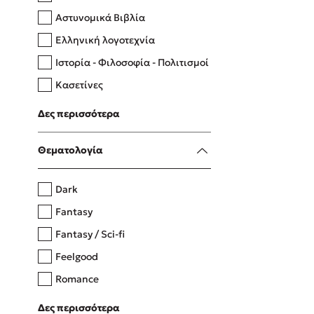
Αστυνομικά Βιβλία
Ελληνική λογοτεχνία
Δανάη Δεληγεώργη
Ιστορία - Φιλοσοφία - Πολιτισμοί
Πάνω, κάτω, μπροστά, πίσω
Κασετίνες
Λευκώματα - Έγχρωμοι οδηγοί
Δες περισσότερα
Μαγειρική
Mel Robbins
Θεματολογία
Η μέθοδος Αφήστε τους
Dark
Fantasy
Fantasy / Sci-fi
Feelgood
Romance
Upmarket
Δες περισσότερα