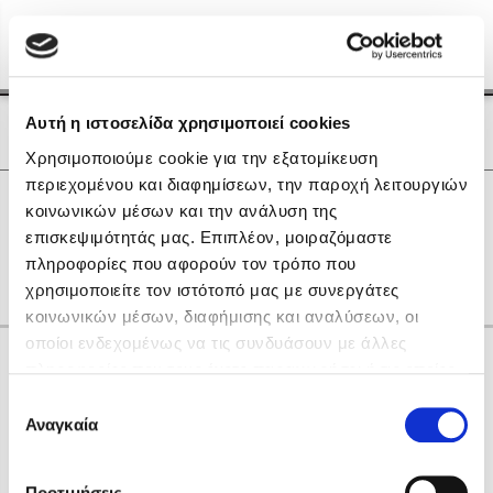
Menu
(0)
Κλείσιμο
Αρχική
|
Οι Συγγραφείς μας
Αυτή η ιστοσελίδα χρησιμοποιεί cookies
Οι Συγγραφείς μας
Χρησιμοποιούμε cookie για την εξατομίκευση
περιεχομένου και διαφημίσεων, την παροχή λειτουργιών
Δημοφιλή Βιβλία
0
Αποτελέσματα
κοινωνικών μέσων και την ανάλυση της
Lidia Branković
επισκεψιμότητάς μας. Επιπλέον, μοιραζόμαστε
H
R
S
Y
Z
Δ
Ν
πληροφορίες που αφορούν τον τρόπο που
Το ξενοδοχείο των συναισθημάτων
χρησιμοποιείτε τον ιστότοπό μας με συνεργάτες
κοινωνικών μέσων, διαφήμισης και αναλύσεων, οι
οποίοι ενδεχομένως να τις συνδυάσουν με άλλες
Κάνε δώρα στους αγαπημένους σου
πληροφορίες που τους έχετε παραχωρήσει ή τις οποίες
έχουν συλλέξει σε σχέση με την από μέρους σας χρήση
Επιλογή
των υπηρεσιών τους. Αν συνεχίσετε να χρησιμοποιείτε
Αναγκαία
Χάρης Πολίτης
συγκατάθεσης
την ιστοσελίδα μας, συναινείτε στη χρήση των cookies
Καθρέφτης
μας.
ΔΩΡΟΚΑΡΤΑ ΔΙΟΠΤΡΑ
Προτιμήσεις