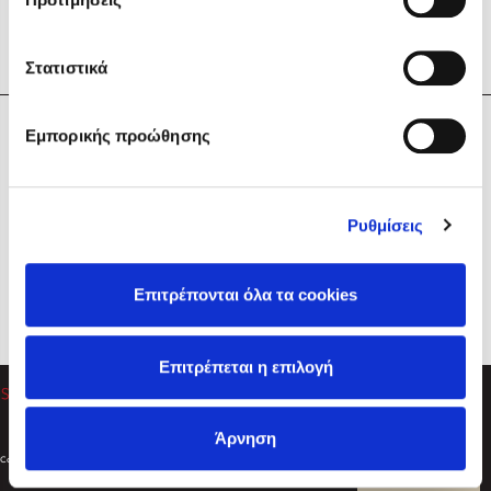
Στατιστικά
Η Εταιρεία
Εμπορικής προώθησης
Sebastian Fitzek
Υπηρεσίες
Playlist
Βοήθεια
Ρυθμίσεις
Επικοινωνία
Ακολουθήστε μας
Επιτρέπονται όλα τα cookies
Στέφανος Ξενάκης
Επιτρέπεται η επιλογή
Το λεξικό της ζωής σου
Άρνηση
Created by
Powered by
Copyright © 2026
dioptra.gr
Φίλτρα