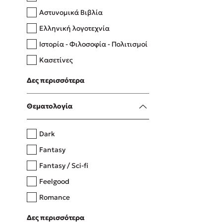
Αστυνομικά Βιβλία
Ελληνική λογοτεχνία
Δανάη Δεληγεώργη
Ιστορία - Φιλοσοφία - Πολιτισμοί
Πάνω, κάτω, μπροστά, πίσω
Κασετίνες
Λευκώματα - Έγχρωμοι οδηγοί
Δες περισσότερα
Μαγειρική
Mel Robbins
Θεματολογία
Η μέθοδος Αφήστε τους
Dark
Fantasy
Fantasy / Sci-fi
Feelgood
Romance
Upmarket
Δες περισσότερα