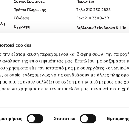
Συχνές Ερωτήσεις
Περιστέρι
Τρόποι Πληρωμής
Tηλ.: 210 330 2828
Σύνδεση
Fax: 210 3300439
ίλη
Εγγραφή
Βιβλιοπωλείο Books & Life
Σόλωνος 93-95, 106 78, Αθήν
μοποιεί cookies
Τηλ.:
210 330 0774
α την εξατομίκευση περιεχομένου και διαφημίσεων, την παροχ
ν ανάλυση της επισκεψιμότητάς μας. Επιπλέον, μοιραζόμαστε 
ου χρησιμοποιείτε τον ιστότοπό μας με συνεργάτες κοινωνικώ
, οι οποίοι ενδεχομένως να τις συνδυάσουν με άλλες πληροφο
 τις οποίες έχουν συλλέξει σε σχέση με την από μέρους σας χ
ίσετε να χρησιμοποιείτε την ιστοσελίδα μας, συναινείτε στη χρ
Created by
Powered by
Copyright © 2026
dioptra.gr
ροτιμήσεις
Στατιστικά
Εμπορική