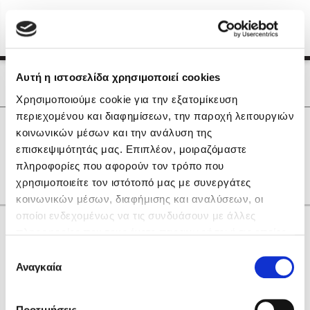
Menu
(0)
Κλείσιμο
Αρχική
|
Οι Συγγραφείς μας
Αυτή η ιστοσελίδα χρησιμοποιεί cookies
Οι Συγγραφείς μας
Χρησιμοποιούμε cookie για την εξατομίκευση
περιεχομένου και διαφημίσεων, την παροχή λειτουργιών
Δημοφιλή Βιβλία
0
Αποτελέσματα
κοινωνικών μέσων και την ανάλυση της
Lidia Branković
επισκεψιμότητάς μας. Επιπλέον, μοιραζόμαστε
I
M
Q
R
S
W
Ε
Ζ
Η
Θ
Ο
πληροφορίες που αφορούν τον τρόπο που
Το ξενοδοχείο των συναισθημάτων
χρησιμοποιείτε τον ιστότοπό μας με συνεργάτες
κοινωνικών μέσων, διαφήμισης και αναλύσεων, οι
οποίοι ενδεχομένως να τις συνδυάσουν με άλλες
Κάνε δώρα στους αγαπημένους σου
πληροφορίες που τους έχετε παραχωρήσει ή τις οποίες
έχουν συλλέξει σε σχέση με την από μέρους σας χρήση
Επιλογή
των υπηρεσιών τους. Αν συνεχίσετε να χρησιμοποιείτε
Αναγκαία
Χάρης Πολίτης
συγκατάθεσης
την ιστοσελίδα μας, συναινείτε στη χρήση των cookies
Καθρέφτης
μας.
ΔΩΡΟΚΑΡΤΑ ΔΙΟΠΤΡΑ
Προτιμήσεις