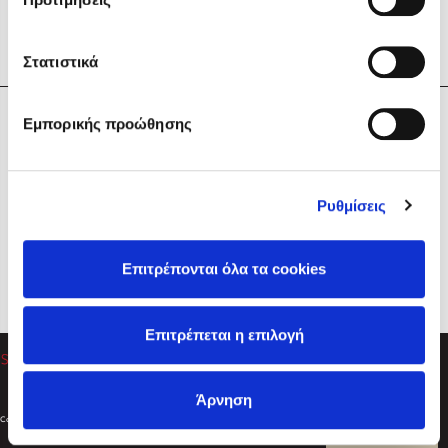
Στατιστικά
Η Εταιρεία
Εμπορικής προώθησης
Sebastian Fitzek
Υπηρεσίες
Playlist
Βοήθεια
Ρυθμίσεις
Επικοινωνία
Ακολουθήστε μας
Επιτρέπονται όλα τα cookies
Στέφανος Ξενάκης
Επιτρέπεται η επιλογή
Το λεξικό της ζωής σου
Άρνηση
Created by
Powered by
Copyright © 2026
dioptra.gr
Φίλτρα