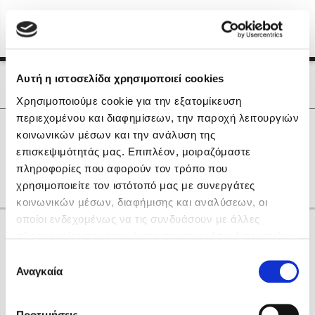
Menu
(0)
Κλείσιμο
Αρχική
|
Οι Συγγραφείς μας
Αυτή η ιστοσελίδα χρησιμοποιεί cookies
Οι Συγγραφείς μας
Χρησιμοποιούμε cookie για την εξατομίκευση
περιεχομένου και διαφημίσεων, την παροχή λειτουργιών
Δημοφιλή Βιβλία
0
Αποτελέσματα
κοινωνικών μέσων και την ανάλυση της
Lidia Branković
επισκεψιμότητάς μας. Επιπλέον, μοιραζόμαστε
I
R
W
Z
Γ
Δ
Θ
Ο
Π
πληροφορίες που αφορούν τον τρόπο που
Το ξενοδοχείο των συναισθημάτων
χρησιμοποιείτε τον ιστότοπό μας με συνεργάτες
κοινωνικών μέσων, διαφήμισης και αναλύσεων, οι
οποίοι ενδεχομένως να τις συνδυάσουν με άλλες
Κάνε δώρα στους αγαπημένους σου
πληροφορίες που τους έχετε παραχωρήσει ή τις οποίες
έχουν συλλέξει σε σχέση με την από μέρους σας χρήση
Επιλογή
των υπηρεσιών τους. Αν συνεχίσετε να χρησιμοποιείτε
Αναγκαία
Χάρης Πολίτης
συγκατάθεσης
την ιστοσελίδα μας, συναινείτε στη χρήση των cookies
Καθρέφτης
μας.
ΔΩΡΟΚΑΡΤΑ ΔΙΟΠΤΡΑ
Προτιμήσεις