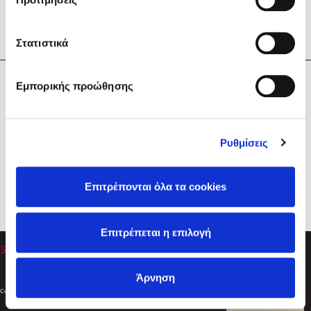
Στατιστικά
Η Εταιρεία
Εμπορικής προώθησης
Sebastian Fitzek
Υπηρεσίες
Playlist
Βοήθεια
Ρυθμίσεις
Επικοινωνία
Ακολουθήστε μας
Επιτρέπονται όλα τα cookies
Στέφανος Ξενάκης
Επιτρέπεται η επιλογή
Το λεξικό της ζωής σου
Άρνηση
Created by
Powered by
Copyright © 2026
dioptra.gr
Φίλτρα