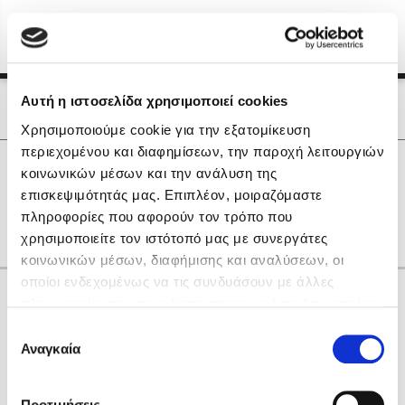
Menu
(0)
Κλείσιμο
Αρχική
|
Οι Συγγραφείς μας
Αυτή η ιστοσελίδα χρησιμοποιεί cookies
Οι Συγγραφείς μας
Χρησιμοποιούμε cookie για την εξατομίκευση
περιεχομένου και διαφημίσεων, την παροχή λειτουργιών
Δημοφιλή Βιβλία
0
Αποτελέσματα
κοινωνικών μέσων και την ανάλυση της
Lidia Branković
επισκεψιμότητάς μας. Επιπλέον, μοιραζόμαστε
I
X
Α
Θ
Ο
Φ
πληροφορίες που αφορούν τον τρόπο που
Το ξενοδοχείο των συναισθημάτων
χρησιμοποιείτε τον ιστότοπό μας με συνεργάτες
κοινωνικών μέσων, διαφήμισης και αναλύσεων, οι
οποίοι ενδεχομένως να τις συνδυάσουν με άλλες
Κάνε δώρα στους αγαπημένους σου
πληροφορίες που τους έχετε παραχωρήσει ή τις οποίες
έχουν συλλέξει σε σχέση με την από μέρους σας χρήση
Επιλογή
των υπηρεσιών τους. Αν συνεχίσετε να χρησιμοποιείτε
Αναγκαία
Χάρης Πολίτης
συγκατάθεσης
την ιστοσελίδα μας, συναινείτε στη χρήση των cookies
Καθρέφτης
μας.
ΔΩΡΟΚΑΡΤΑ ΔΙΟΠΤΡΑ
Προτιμήσεις