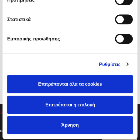
Στατιστικά
Η Εταιρεία
Εμπορικής προώθησης
Sebastian Fitzek
Υπηρεσίες
Playlist
Βοήθεια
Ρυθμίσεις
Επικοινωνία
Ακολουθήστε μας
Επιτρέπονται όλα τα cookies
Στέφανος Ξενάκης
Επιτρέπεται η επιλογή
Το λεξικό της ζωής σου
Άρνηση
Created by
Powered by
Copyright © 2026
dioptra.gr
Φίλτρα