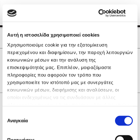
Menu
(0)
Κλείσιμο
Αρχική
|
Οι Συγγραφείς μας
Αυτή η ιστοσελίδα χρησιμοποιεί cookies
Οι Συγγραφείς μας
Χρησιμοποιούμε cookie για την εξατομίκευση
περιεχομένου και διαφημίσεων, την παροχή λειτουργιών
Δημοφιλή Βιβλία
0
Αποτελέσματα
κοινωνικών μέσων και την ανάλυση της
Lidia Branković
επισκεψιμότητάς μας. Επιπλέον, μοιραζόμαστε
J
Θ
Λ
Ο
πληροφορίες που αφορούν τον τρόπο που
Το ξενοδοχείο των συναισθημάτων
χρησιμοποιείτε τον ιστότοπό μας με συνεργάτες
κοινωνικών μέσων, διαφήμισης και αναλύσεων, οι
οποίοι ενδεχομένως να τις συνδυάσουν με άλλες
Κάνε δώρα στους αγαπημένους σου
πληροφορίες που τους έχετε παραχωρήσει ή τις οποίες
έχουν συλλέξει σε σχέση με την από μέρους σας χρήση
Επιλογή
των υπηρεσιών τους. Αν συνεχίσετε να χρησιμοποιείτε
Αναγκαία
Χάρης Πολίτης
συγκατάθεσης
την ιστοσελίδα μας, συναινείτε στη χρήση των cookies
Καθρέφτης
μας.
ΔΩΡΟΚΑΡΤΑ ΔΙΟΠΤΡΑ
Προτιμήσεις