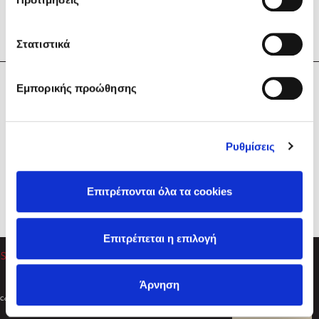
Στατιστικά
Η Εταιρεία
Εμπορικής προώθησης
Sebastian Fitzek
Υπηρεσίες
Playlist
Βοήθεια
Ρυθμίσεις
Επικοινωνία
Ακολουθήστε μας
Επιτρέπονται όλα τα cookies
Στέφανος Ξενάκης
Επιτρέπεται η επιλογή
Το λεξικό της ζωής σου
Άρνηση
Created by
Powered by
Copyright © 2026
dioptra.gr
Φίλτρα