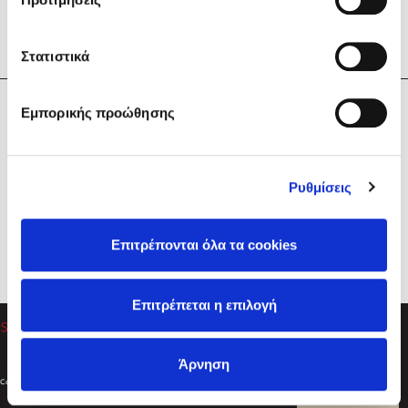
Στατιστικά
Η Εταιρεία
Εμπορικής προώθησης
Sebastian Fitzek
Υπηρεσίες
Playlist
Βοήθεια
Ρυθμίσεις
Επικοινωνία
Ακολουθήστε μας
Επιτρέπονται όλα τα cookies
Στέφανος Ξενάκης
Επιτρέπεται η επιλογή
Το λεξικό της ζωής σου
Άρνηση
Created by
Powered by
Copyright © 2026
dioptra.gr
Φίλτρα