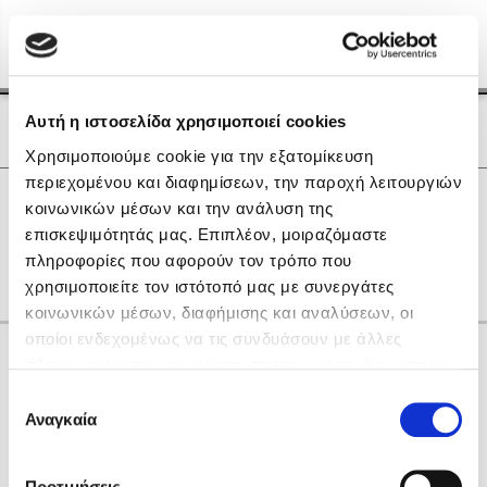
Menu
(0)
Κλείσιμο
Αρχική
|
Οι Συγγραφείς μας
Αυτή η ιστοσελίδα χρησιμοποιεί cookies
Οι Συγγραφείς μας
Χρησιμοποιούμε cookie για την εξατομίκευση
περιεχομένου και διαφημίσεων, την παροχή λειτουργιών
Δημοφιλή Βιβλία
0
Αποτελέσματα
κοινωνικών μέσων και την ανάλυση της
Lidia Branković
επισκεψιμότητάς μας. Επιπλέον, μοιραζόμαστε
J
K
L
Q
Θ
πληροφορίες που αφορούν τον τρόπο που
Το ξενοδοχείο των συναισθημάτων
χρησιμοποιείτε τον ιστότοπό μας με συνεργάτες
κοινωνικών μέσων, διαφήμισης και αναλύσεων, οι
οποίοι ενδεχομένως να τις συνδυάσουν με άλλες
Κάνε δώρα στους αγαπημένους σου
πληροφορίες που τους έχετε παραχωρήσει ή τις οποίες
έχουν συλλέξει σε σχέση με την από μέρους σας χρήση
Επιλογή
των υπηρεσιών τους. Αν συνεχίσετε να χρησιμοποιείτε
Αναγκαία
Χάρης Πολίτης
συγκατάθεσης
την ιστοσελίδα μας, συναινείτε στη χρήση των cookies
Καθρέφτης
μας.
ΔΩΡΟΚΑΡΤΑ ΔΙΟΠΤΡΑ
Προτιμήσεις