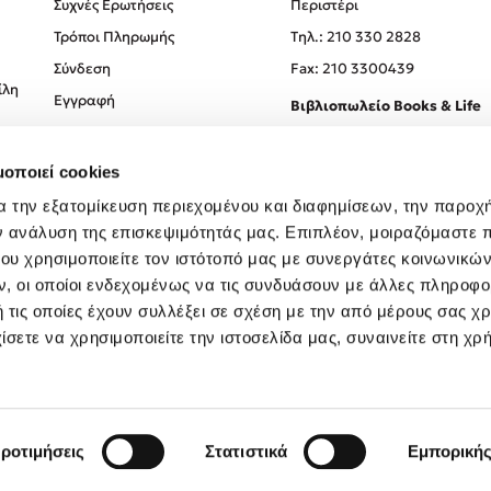
Συχνές Ερωτήσεις
Περιστέρι
Τρόποι Πληρωμής
Tηλ.: 210 330 2828
Σύνδεση
Fax: 210 3300439
ίλη
Εγγραφή
Βιβλιοπωλείο Books & Life
Σόλωνος 93-95, 106 78, Αθήν
μοποιεί cookies
Τηλ.:
210 330 0774
α την εξατομίκευση περιεχομένου και διαφημίσεων, την παροχ
ν ανάλυση της επισκεψιμότητάς μας. Επιπλέον, μοιραζόμαστε 
ου χρησιμοποιείτε τον ιστότοπό μας με συνεργάτες κοινωνικώ
, οι οποίοι ενδεχομένως να τις συνδυάσουν με άλλες πληροφο
 τις οποίες έχουν συλλέξει σε σχέση με την από μέρους σας χ
ίσετε να χρησιμοποιείτε την ιστοσελίδα μας, συναινείτε στη χρ
Created by
Powered by
Copyright © 2026
dioptra.gr
ροτιμήσεις
Στατιστικά
Εμπορική