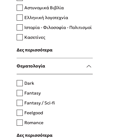
Αστυνομικά Βιβλία
Ελληνική λογοτεχνία
Δανάη Δεληγεώργη
Ιστορία - Φιλοσοφία - Πολιτισμοί
Πάνω, κάτω, μπροστά, πίσω
Κασετίνες
Λευκώματα - Έγχρωμοι οδηγοί
Δες περισσότερα
Μαγειρική
Mel Robbins
Θεματολογία
Η μέθοδος Αφήστε τους
Dark
Fantasy
Fantasy / Sci-fi
Feelgood
Romance
Upmarket
Δες περισσότερα