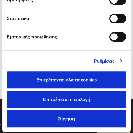
Στατιστικά
Η Εταιρεία
Εμπορικής προώθησης
Sebastian Fitzek
Υπηρεσίες
Playlist
Βοήθεια
Ρυθμίσεις
Επικοινωνία
Ακολουθήστε μας
Επιτρέπονται όλα τα cookies
Στέφανος Ξενάκης
Επιτρέπεται η επιλογή
Το λεξικό της ζωής σου
Άρνηση
Created by
Powered by
Copyright © 2026
dioptra.gr
Φίλτρα