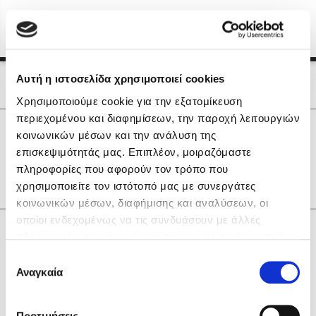
Menu
(0)
Κλείσιμο
Αρχική
|
Οι Συγγραφείς μας
Αυτή η ιστοσελίδα χρησιμοποιεί cookies
Οι Συγγραφείς μας
Χρησιμοποιούμε cookie για την εξατομίκευση
περιεχομένου και διαφημίσεων, την παροχή λειτουργιών
Δημοφιλή Βιβλία
0
Αποτελέσματα
κοινωνικών μέσων και την ανάλυση της
Lidia Branković
επισκεψιμότητάς μας. Επιπλέον, μοιραζόμαστε
J
L
M
V
X
Α
Η
Θ
Ο
Φ
Ω
πληροφορίες που αφορούν τον τρόπο που
Το ξενοδοχείο των συναισθημάτων
χρησιμοποιείτε τον ιστότοπό μας με συνεργάτες
κοινωνικών μέσων, διαφήμισης και αναλύσεων, οι
οποίοι ενδεχομένως να τις συνδυάσουν με άλλες
Κάνε δώρα στους αγαπημένους σου
πληροφορίες που τους έχετε παραχωρήσει ή τις οποίες
έχουν συλλέξει σε σχέση με την από μέρους σας χρήση
Επιλογή
των υπηρεσιών τους. Αν συνεχίσετε να χρησιμοποιείτε
Αναγκαία
Χάρης Πολίτης
συγκατάθεσης
την ιστοσελίδα μας, συναινείτε στη χρήση των cookies
Καθρέφτης
μας.
ΔΩΡΟΚΑΡΤΑ ΔΙΟΠΤΡΑ
Προτιμήσεις