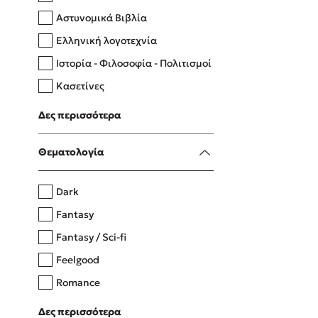
Αστυνομικά Βιβλία
Ελληνική λογοτεχνία
Δανάη Δεληγεώργη
Ιστορία - Φιλοσοφία - Πολιτισμοί
Πάνω, κάτω, μπροστά, πίσω
Κασετίνες
Λευκώματα - Έγχρωμοι οδηγοί
Δες περισσότερα
Μαγειρική
Mel Robbins
Θεματολογία
Η μέθοδος Αφήστε τους
Dark
Fantasy
Fantasy / Sci-fi
Feelgood
Romance
Upmarket
Δες περισσότερα