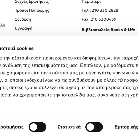
Συχνές Ερωτήσεις
Περιστέρι
Τρόποι Πληρωμής
Tηλ.: 210 330 2828
Σύνδεση
Fax: 210 3300439
ίλη
Εγγραφή
Βιβλιοπωλείο Books & Life
Σόλωνος 93-95, 106 78, Αθήν
μοποιεί cookies
Τηλ.:
210 330 0774
α την εξατομίκευση περιεχομένου και διαφημίσεων, την παροχ
ν ανάλυση της επισκεψιμότητάς μας. Επιπλέον, μοιραζόμαστε 
ου χρησιμοποιείτε τον ιστότοπό μας με συνεργάτες κοινωνικώ
, οι οποίοι ενδεχομένως να τις συνδυάσουν με άλλες πληροφο
 τις οποίες έχουν συλλέξει σε σχέση με την από μέρους σας χ
ίσετε να χρησιμοποιείτε την ιστοσελίδα μας, συναινείτε στη χρ
Created by
Powered by
Copyright © 2026
dioptra.gr
ροτιμήσεις
Στατιστικά
Εμπορική