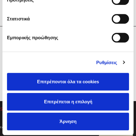
Στατιστικά
Η Εταιρεία
Εμπορικής προώθησης
Sebastian Fitzek
Υπηρεσίες
Playlist
Βοήθεια
Ρυθμίσεις
Επικοινωνία
Ακολουθήστε μας
Επιτρέπονται όλα τα cookies
Στέφανος Ξενάκης
Επιτρέπεται η επιλογή
Το λεξικό της ζωής σου
Άρνηση
Created by
Powered by
Copyright © 2026
dioptra.gr
Φίλτρα