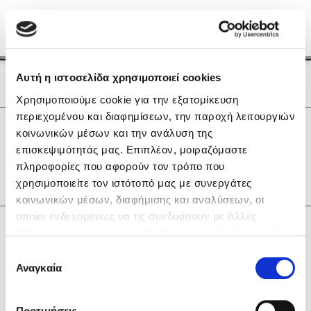
Menu
(0)
Κλείσιμο
Αρχική
|
Οι Συγγραφείς μας
Αυτή η ιστοσελίδα χρησιμοποιεί cookies
Οι Συγγραφείς μας
Χρησιμοποιούμε cookie για την εξατομίκευση
περιεχομένου και διαφημίσεων, την παροχή λειτουργιών
Δημοφιλή Βιβλία
0
Αποτελέσματα
κοινωνικών μέσων και την ανάλυση της
Lidia Branković
επισκεψιμότητάς μας. Επιπλέον, μοιραζόμαστε
J
M
Θ
Ξ
Ο
Χ
πληροφορίες που αφορούν τον τρόπο που
Το ξενοδοχείο των συναισθημάτων
χρησιμοποιείτε τον ιστότοπό μας με συνεργάτες
κοινωνικών μέσων, διαφήμισης και αναλύσεων, οι
οποίοι ενδεχομένως να τις συνδυάσουν με άλλες
Κάνε δώρα στους αγαπημένους σου
πληροφορίες που τους έχετε παραχωρήσει ή τις οποίες
έχουν συλλέξει σε σχέση με την από μέρους σας χρήση
Επιλογή
των υπηρεσιών τους. Αν συνεχίσετε να χρησιμοποιείτε
Αναγκαία
Χάρης Πολίτης
συγκατάθεσης
την ιστοσελίδα μας, συναινείτε στη χρήση των cookies
Καθρέφτης
μας.
ΔΩΡΟΚΑΡΤΑ ΔΙΟΠΤΡΑ
Προτιμήσεις