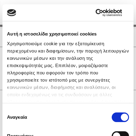
Menu
(0)
Κλείσιμο
Αρχική
|
Οι Συγγραφείς μας
Αυτή η ιστοσελίδα χρησιμοποιεί cookies
Οι Συγγραφείς μας
Χρησιμοποιούμε cookie για την εξατομίκευση
περιεχομένου και διαφημίσεων, την παροχή λειτουργιών
Δημοφιλή Βιβλία
0
Αποτελέσματα
κοινωνικών μέσων και την ανάλυση της
Lidia Branković
επισκεψιμότητάς μας. Επιπλέον, μοιραζόμαστε
J
M
V
X
Α
Η
Θ
Ο
Ρ
Φ
Ω
πληροφορίες που αφορούν τον τρόπο που
Το ξενοδοχείο των συναισθημάτων
χρησιμοποιείτε τον ιστότοπό μας με συνεργάτες
κοινωνικών μέσων, διαφήμισης και αναλύσεων, οι
οποίοι ενδεχομένως να τις συνδυάσουν με άλλες
Κάνε δώρα στους αγαπημένους σου
πληροφορίες που τους έχετε παραχωρήσει ή τις οποίες
έχουν συλλέξει σε σχέση με την από μέρους σας χρήση
Επιλογή
των υπηρεσιών τους. Αν συνεχίσετε να χρησιμοποιείτε
Αναγκαία
Χάρης Πολίτης
συγκατάθεσης
την ιστοσελίδα μας, συναινείτε στη χρήση των cookies
Καθρέφτης
μας.
ΔΩΡΟΚΑΡΤΑ ΔΙΟΠΤΡΑ
Προτιμήσεις