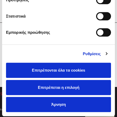
Στατιστικά
Η Εταιρεία
Εμπορικής προώθησης
Sebastian Fitzek
Υπηρεσίες
Playlist
Βοήθεια
Ρυθμίσεις
Επικοινωνία
Ακολουθήστε μας
Επιτρέπονται όλα τα cookies
Στέφανος Ξενάκης
Επιτρέπεται η επιλογή
Το λεξικό της ζωής σου
Άρνηση
Created by
Powered by
Copyright © 2026
dioptra.gr
Φίλτρα