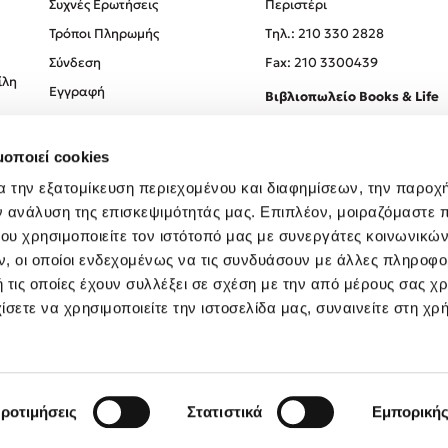
Συχνές Ερωτήσεις
Περιστέρι
Τρόποι Πληρωμής
Tηλ.: 210 330 2828
Σύνδεση
Fax: 210 3300439
ίλη
Εγγραφή
Βιβλιοπωλείο Books & Life
Σόλωνος 93-95, 106 78, Αθήν
μοποιεί cookies
Τηλ.:
210 330 0774
α την εξατομίκευση περιεχομένου και διαφημίσεων, την παροχ
ν ανάλυση της επισκεψιμότητάς μας. Επιπλέον, μοιραζόμαστε 
ου χρησιμοποιείτε τον ιστότοπό μας με συνεργάτες κοινωνικώ
, οι οποίοι ενδεχομένως να τις συνδυάσουν με άλλες πληροφο
 τις οποίες έχουν συλλέξει σε σχέση με την από μέρους σας χ
ίσετε να χρησιμοποιείτε την ιστοσελίδα μας, συναινείτε στη χρ
Created by
Powered by
Copyright © 2026
dioptra.gr
ροτιμήσεις
Στατιστικά
Εμπορική