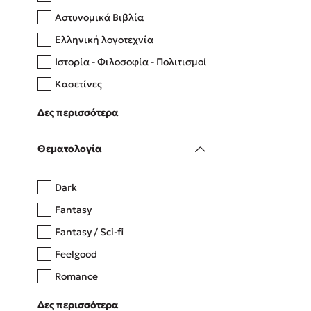
Αστυνομικά Βιβλία
Ελληνική λογοτεχνία
Δανάη Δεληγεώργη
Ιστορία - Φιλοσοφία - Πολιτισμοί
Πάνω, κάτω, μπροστά, πίσω
Κασετίνες
Λευκώματα - Έγχρωμοι οδηγοί
Δες περισσότερα
Μαγειρική
Mel Robbins
Θεματολογία
Η μέθοδος Αφήστε τους
Dark
Fantasy
Fantasy / Sci-fi
Feelgood
Romance
Upmarket
Δες περισσότερα