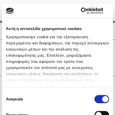
Menu
(0)
Κλείσιμο
Αρχική
|
Οι Συγγραφείς μας
Αυτή η ιστοσελίδα χρησιμοποιεί cookies
Οι Συγγραφείς μας
Χρησιμοποιούμε cookie για την εξατομίκευση
περιεχομένου και διαφημίσεων, την παροχή λειτουργιών
Δημοφιλή Βιβλία
0
Αποτελέσματα
κοινωνικών μέσων και την ανάλυση της
Lidia Branković
επισκεψιμότητάς μας. Επιπλέον, μοιραζόμαστε
J
S
πληροφορίες που αφορούν τον τρόπο που
Το ξενοδοχείο των συναισθημάτων
χρησιμοποιείτε τον ιστότοπό μας με συνεργάτες
κοινωνικών μέσων, διαφήμισης και αναλύσεων, οι
οποίοι ενδεχομένως να τις συνδυάσουν με άλλες
Κάνε δώρα στους αγαπημένους σου
πληροφορίες που τους έχετε παραχωρήσει ή τις οποίες
έχουν συλλέξει σε σχέση με την από μέρους σας χρήση
Επιλογή
των υπηρεσιών τους. Αν συνεχίσετε να χρησιμοποιείτε
Αναγκαία
Χάρης Πολίτης
συγκατάθεσης
την ιστοσελίδα μας, συναινείτε στη χρήση των cookies
Καθρέφτης
μας.
ΔΩΡΟΚΑΡΤΑ ΔΙΟΠΤΡΑ
Προτιμήσεις