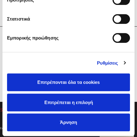
Στατιστικά
Η Εταιρεία
Εμπορικής προώθησης
Sebastian Fitzek
Υπηρεσίες
Playlist
Βοήθεια
Ρυθμίσεις
Επικοινωνία
Ακολουθήστε μας
Επιτρέπονται όλα τα cookies
Στέφανος Ξενάκης
Επιτρέπεται η επιλογή
Το λεξικό της ζωής σου
Άρνηση
Created by
Powered by
Copyright © 2026
dioptra.gr
Φίλτρα