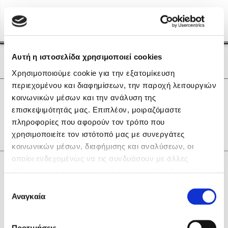
Menu
(0)
Κλείσιμο
Αρχική
|
Οι Συγγραφείς μας
Αυτή η ιστοσελίδα χρησιμοποιεί cookies
Οι Συγγραφείς μας
Χρησιμοποιούμε cookie για την εξατομίκευση
περιεχομένου και διαφημίσεων, την παροχή λειτουργιών
Δημοφιλή Βιβλία
0
Αποτελέσματα
κοινωνικών μέσων και την ανάλυση της
Lidia Branković
επισκεψιμότητάς μας. Επιπλέον, μοιραζόμαστε
J
V
Α
Η
Θ
Μ
Ο
Φ
Ω
πληροφορίες που αφορούν τον τρόπο που
Το ξενοδοχείο των συναισθημάτων
χρησιμοποιείτε τον ιστότοπό μας με συνεργάτες
κοινωνικών μέσων, διαφήμισης και αναλύσεων, οι
οποίοι ενδεχομένως να τις συνδυάσουν με άλλες
Κάνε δώρα στους αγαπημένους σου
πληροφορίες που τους έχετε παραχωρήσει ή τις οποίες
έχουν συλλέξει σε σχέση με την από μέρους σας χρήση
Επιλογή
των υπηρεσιών τους. Αν συνεχίσετε να χρησιμοποιείτε
Αναγκαία
Χάρης Πολίτης
συγκατάθεσης
την ιστοσελίδα μας, συναινείτε στη χρήση των cookies
Καθρέφτης
μας.
ΔΩΡΟΚΑΡΤΑ ΔΙΟΠΤΡΑ
Προτιμήσεις