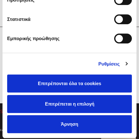
Στατιστικά
Η Εταιρεία
Εμπορικής προώθησης
Sebastian Fitzek
Υπηρεσίες
Playlist
Βοήθεια
Ρυθμίσεις
Επικοινωνία
Ακολουθήστε μας
Επιτρέπονται όλα τα cookies
Στέφανος Ξενάκης
Επιτρέπεται η επιλογή
Το λεξικό της ζωής σου
Άρνηση
Created by
Powered by
Copyright © 2026
dioptra.gr
Φίλτρα