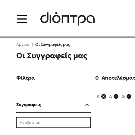
Menu
Δημοφιλή Βιβλία
Δημοφιλε
Αρχική
|
Οι Συγγραφείς μας
Lidia Branković
Φυστίκι Που
Οι Συγγραφείς μας
Παύλος Κασ
Το ξενοδοχείο των
συναισθημάτων
El Sombrero
Φίλτρα
0
Αποτελέσμα
Στέφανος Ξε
Sebastian Fi
Χάρης Πολίτης
K
Δ
Θ
Freida McFa
Συγγραφείς
Καθρέφτης
Κατρίνα Τσά
Lucinda Rile
Mimi Matth
Sebastian Fitzek
Benzamin Bé