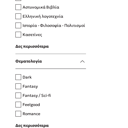
Αστυνομικά Βιβλία
Ελληνική λογοτεχνία
Δανάη Δεληγεώργη
Ιστορία - Φιλοσοφία - Πολιτισμοί
Πάνω, κάτω, μπροστά, πίσω
Κασετίνες
Λευκώματα - Έγχρωμοι οδηγοί
Δες περισσότερα
Μαγειρική
Mel Robbins
Θεματολογία
Η μέθοδος Αφήστε τους
Dark
Fantasy
Fantasy / Sci-fi
Feelgood
Romance
Upmarket
Δες περισσότερα