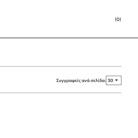
Κλείσιμο
(0)
Προσεχείς εκδηλώσεις
θινά
Ο Κώστας Κρομμύδας στο Παλαιοχώρι
Καλαμπάκας
ίο σου
Ο Κώστας Κρομμύδας και η Μαρίνα
Γιώτη στη Νικήτη Χαλκιδικής
Συγγραφείς ανά σελίδα:
30
 οθόνες δεν
Ο Στέφανος Ξενάκης στη Χίο
Ο Κώστας Κρομμύδας & η Μαρίνα Γιώτη
 αλλά την
στο 54o Φεστιβάλ Βιβλίου στο Πεδίον
του Άρεως
 Η Δρ.
Ο Βαγγέλης Ηλιόπουλος & η Τζένη
!
Κουτσοδημητροπούλου στο 54o
Φεστιβάλ Βιβλίου στο Πεδίον του Άρεως
α ξενάγηση
θολογίας