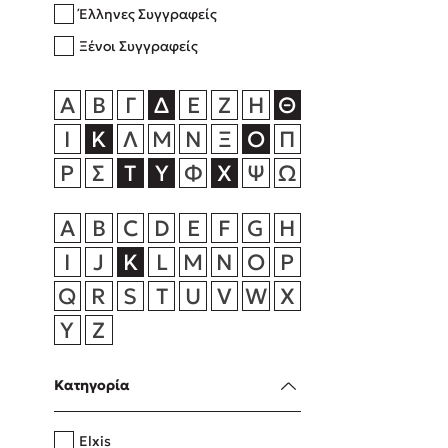
Έλληνες Συγγραφείς
Rebecca Yar
Playlist
Ξένοι Συγγραφείς
Teo Benedett
Τζένη Κουτσ
Α
Β
Γ
Δ
Ε
Ζ
Η
Θ
Emily Henry
Στέφανος Ξενάκης
Ι
Κ
Λ
Μ
Ν
Ξ
Ο
Π
Ali Hazelwoo
Ρ
Σ
Τ
Υ
Φ
Χ
Ψ
Ω
Το λεξικό της ζωής σου
Cori Doerrfe
Pierdomenico
A
B
C
D
E
F
G
H
Δανάη Ιμπρ
I
J
K
L
M
N
O
P
Κώστας Κρομμύδας
Q
R
S
T
U
V
W
X
Το λιμάνι μου είσαι εσύ
Y
Z
Κατηγορία
Ιωάννης Γλωσσόπουλος
Elxis
Ένας γίγαντας στο σχολείο