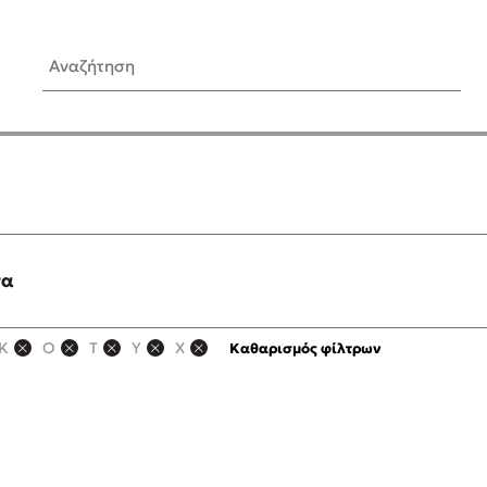
Αναζήτηση
ίς Συγγραφείς
Δημοφιλή Άρθρα
Κυλάει
3 βιβλία βασισμένα σε αλη
γεγονότα!
τανάς
Τεστ: Ποιο αστυνομικό βιβλ
ταιριάζει για το καλοκαίρι;
τα
νάκης
Ο εθισμός των παιδιών στις
tzek
είναι «το πρόβλημα»
Κ
Ο
Τ
Υ
Χ
Καθαρισμός φίλτρων
dden
Μια λέξη που συχνά νιώθεις
αγνοείς
νταλη
Τι είναι η νευροποικιλότητα;
y
Δανάη Δεληγεώργη απαντά
ews
Συγχαρητήρια, Πέθανες! Μι
cue
στον Άδη της ελληνικής μυ