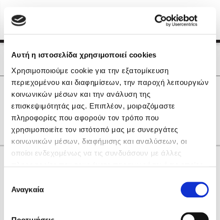
Menu
(0)
Κλείσιμο
Αρχική
|
Οι Συγγραφείς μας
Αυτή η ιστοσελίδα χρησιμοποιεί cookies
Οι Συγγραφείς μας
Χρησιμοποιούμε cookie για την εξατομίκευση
περιεχομένου και διαφημίσεων, την παροχή λειτουργιών
Δημοφιλή Βιβλία
0
Αποτελέσματα
κοινωνικών μέσων και την ανάλυση της
Lidia Branković
επισκεψιμότητάς μας. Επιπλέον, μοιραζόμαστε
K
Μ
Ν
πληροφορίες που αφορούν τον τρόπο που
Το ξενοδοχείο των συναισθημάτων
χρησιμοποιείτε τον ιστότοπό μας με συνεργάτες
κοινωνικών μέσων, διαφήμισης και αναλύσεων, οι
οποίοι ενδεχομένως να τις συνδυάσουν με άλλες
Κάνε δώρα στους αγαπημένους σου
πληροφορίες που τους έχετε παραχωρήσει ή τις οποίες
έχουν συλλέξει σε σχέση με την από μέρους σας χρήση
Επιλογή
των υπηρεσιών τους. Αν συνεχίσετε να χρησιμοποιείτε
Αναγκαία
Χάρης Πολίτης
συγκατάθεσης
την ιστοσελίδα μας, συναινείτε στη χρήση των cookies
Καθρέφτης
μας.
ΔΩΡΟΚΑΡΤΑ ΔΙΟΠΤΡΑ
Προτιμήσεις