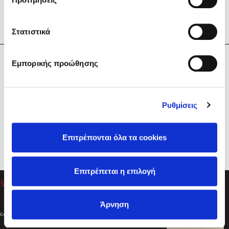
Στατιστικά
Η Εταιρεία
Εμπορικής προώθησης
Sebastian Fitzek
Υπηρεσίες
Playlist
Βοήθεια
Ρυθμίσεις
Επικοινωνία
Ακολουθήστε μας
Επιτρέπονται όλα τα cookies
Στέφανος Ξενάκης
Επιτρέπεται η επιλογή
Το λεξικό της ζωής σου
Άρνηση
Created by
Powered by
Copyright © 2026
dioptra.gr
Φίλτρα