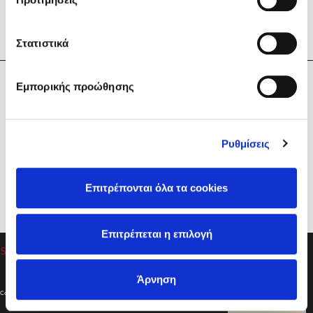
Στατιστικά
Η Εταιρεία
Εμπορικής προώθησης
Sebastian Fitzek
Υπηρεσίες
Playlist
Βοήθεια
Ρυθμίσεις
Επικοινωνία
Ακολουθήστε μας
Επιτρέπονται όλα τα cookies
Στέφανος Ξενάκης
Επιτρέπεται η επιλογή
Το λεξικό της ζωής σου
Άρνηση
Created by
Powered by
Copyright © 2026
dioptra.gr
Φίλτρα