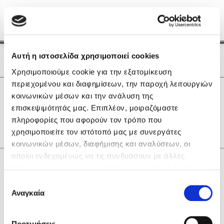
Menu
(0)
Κλείσιμο
Αρχική
|
Οι Συγγραφείς μας
Αυτή η ιστοσελίδα χρησιμοποιεί cookies
Οι Συγγραφείς μας
Χρησιμοποιούμε cookie για την εξατομίκευση
περιεχομένου και διαφημίσεων, την παροχή λειτουργιών
Δημοφιλή Βιβλία
0
Αποτελέσματα
κοινωνικών μέσων και την ανάλυση της
Lidia Branković
επισκεψιμότητάς μας. Επιπλέον, μοιραζόμαστε
K
Μ
Π
πληροφορίες που αφορούν τον τρόπο που
Το ξενοδοχείο των συναισθημάτων
χρησιμοποιείτε τον ιστότοπό μας με συνεργάτες
κοινωνικών μέσων, διαφήμισης και αναλύσεων, οι
οποίοι ενδεχομένως να τις συνδυάσουν με άλλες
Κάνε δώρα στους αγαπημένους σου
πληροφορίες που τους έχετε παραχωρήσει ή τις οποίες
έχουν συλλέξει σε σχέση με την από μέρους σας χρήση
Επιλογή
των υπηρεσιών τους. Αν συνεχίσετε να χρησιμοποιείτε
Αναγκαία
Χάρης Πολίτης
συγκατάθεσης
την ιστοσελίδα μας, συναινείτε στη χρήση των cookies
Καθρέφτης
μας.
ΔΩΡΟΚΑΡΤΑ ΔΙΟΠΤΡΑ
Προτιμήσεις