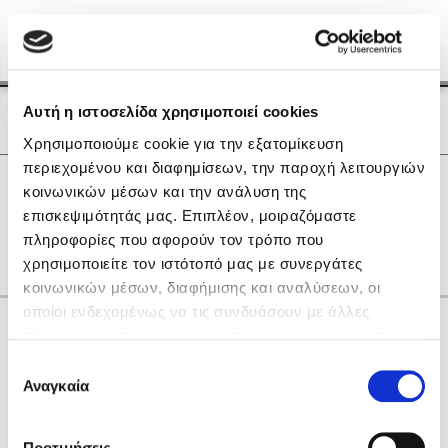
Menu
(0)
Κλείσιμο
Αρχική
|
Οι Συγγραφείς μας
Αυτή η ιστοσελίδα χρησιμοποιεί cookies
Οι Συγγραφείς μας
Χρησιμοποιούμε cookie για την εξατομίκευση
περιεχομένου και διαφημίσεων, την παροχή λειτουργιών
Δημοφιλή Βιβλία
0
Αποτελέσματα
κοινωνικών μέσων και την ανάλυση της
Lidia Branković
επισκεψιμότητάς μας. Επιπλέον, μοιραζόμαστε
K
L
Q
Γ
Θ
πληροφορίες που αφορούν τον τρόπο που
Το ξενοδοχείο των συναισθημάτων
χρησιμοποιείτε τον ιστότοπό μας με συνεργάτες
κοινωνικών μέσων, διαφήμισης και αναλύσεων, οι
οποίοι ενδεχομένως να τις συνδυάσουν με άλλες
Κάνε δώρα στους αγαπημένους σου
πληροφορίες που τους έχετε παραχωρήσει ή τις οποίες
έχουν συλλέξει σε σχέση με την από μέρους σας χρήση
Επιλογή
των υπηρεσιών τους. Αν συνεχίσετε να χρησιμοποιείτε
Αναγκαία
Χάρης Πολίτης
συγκατάθεσης
την ιστοσελίδα μας, συναινείτε στη χρήση των cookies
Καθρέφτης
μας.
ΔΩΡΟΚΑΡΤΑ ΔΙΟΠΤΡΑ
Προτιμήσεις