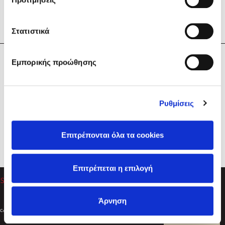
Στατιστικά
Η Εταιρεία
Εμπορικής προώθησης
Sebastian Fitzek
Υπηρεσίες
Playlist
Βοήθεια
Ρυθμίσεις
Επικοινωνία
Ακολουθήστε μας
Επιτρέπονται όλα τα cookies
Στέφανος Ξενάκης
Επιτρέπεται η επιλογή
Το λεξικό της ζωής σου
Άρνηση
Created by
Powered by
Copyright © 2026
dioptra.gr
Φίλτρα