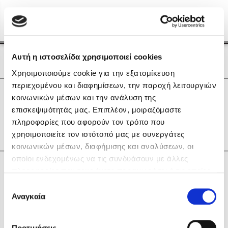
Menu
(0)
Κλείσιμο
Αρχική
|
Οι Συγγραφείς μας
Αυτή η ιστοσελίδα χρησιμοποιεί cookies
Οι Συγγραφείς μας
Χρησιμοποιούμε cookie για την εξατομίκευση
περιεχομένου και διαφημίσεων, την παροχή λειτουργιών
Δημοφιλή Βιβλία
0
Αποτελέσματα
κοινωνικών μέσων και την ανάλυση της
Lidia Branković
επισκεψιμότητάς μας. Επιπλέον, μοιραζόμαστε
K
L
Q
Θ
Κ
πληροφορίες που αφορούν τον τρόπο που
Το ξενοδοχείο των συναισθημάτων
χρησιμοποιείτε τον ιστότοπό μας με συνεργάτες
κοινωνικών μέσων, διαφήμισης και αναλύσεων, οι
οποίοι ενδεχομένως να τις συνδυάσουν με άλλες
Κάνε δώρα στους αγαπημένους σου
πληροφορίες που τους έχετε παραχωρήσει ή τις οποίες
έχουν συλλέξει σε σχέση με την από μέρους σας χρήση
Επιλογή
των υπηρεσιών τους. Αν συνεχίσετε να χρησιμοποιείτε
Αναγκαία
Χάρης Πολίτης
συγκατάθεσης
την ιστοσελίδα μας, συναινείτε στη χρήση των cookies
Καθρέφτης
μας.
ΔΩΡΟΚΑΡΤΑ ΔΙΟΠΤΡΑ
Προτιμήσεις