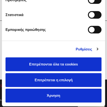
Στατιστικά
Η Εταιρεία
Εμπορικής προώθησης
Sebastian Fitzek
Υπηρεσίες
Playlist
Βοήθεια
Ρυθμίσεις
Επικοινωνία
Ακολουθήστε μας
Επιτρέπονται όλα τα cookies
Στέφανος Ξενάκης
Επιτρέπεται η επιλογή
Το λεξικό της ζωής σου
Άρνηση
Created by
Powered by
Copyright © 2026
dioptra.gr
Φίλτρα