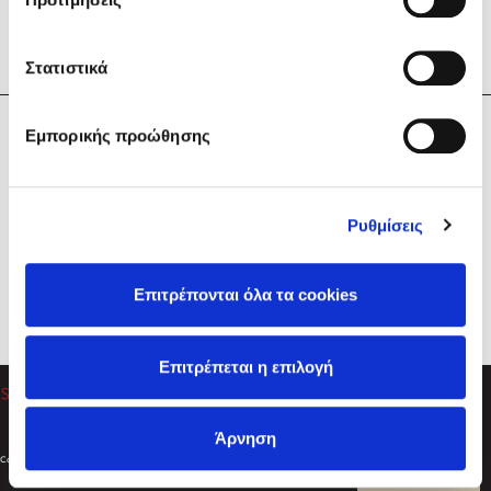
Στατιστικά
Η Εταιρεία
Εμπορικής προώθησης
Sebastian Fitzek
Υπηρεσίες
Playlist
Βοήθεια
Ρυθμίσεις
Επικοινωνία
Ακολουθήστε μας
Επιτρέπονται όλα τα cookies
Στέφανος Ξενάκης
Επιτρέπεται η επιλογή
Το λεξικό της ζωής σου
Άρνηση
Created by
Powered by
Copyright © 2026
dioptra.gr
Φίλτρα