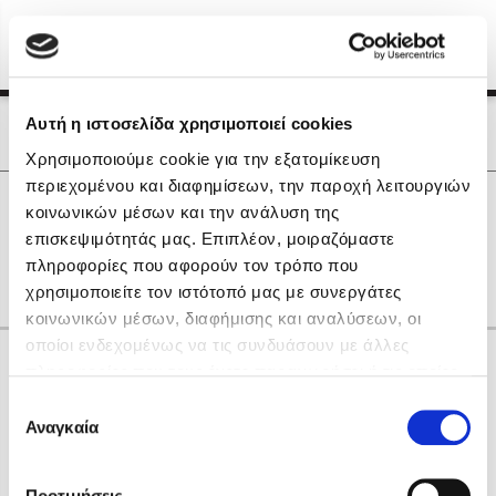
Menu
(0)
Κλείσιμο
Αρχική
|
Οι Συγγραφείς μας
Αυτή η ιστοσελίδα χρησιμοποιεί cookies
Οι Συγγραφείς μας
Χρησιμοποιούμε cookie για την εξατομίκευση
περιεχομένου και διαφημίσεων, την παροχή λειτουργιών
Δημοφιλή Βιβλία
0
Αποτελέσματα
κοινωνικών μέσων και την ανάλυση της
Lidia Branković
επισκεψιμότητάς μας. Επιπλέον, μοιραζόμαστε
K
Q
S
Θ
Ο
Π
Τ
Υ
Χ
πληροφορίες που αφορούν τον τρόπο που
Το ξενοδοχείο των συναισθημάτων
χρησιμοποιείτε τον ιστότοπό μας με συνεργάτες
κοινωνικών μέσων, διαφήμισης και αναλύσεων, οι
οποίοι ενδεχομένως να τις συνδυάσουν με άλλες
Κάνε δώρα στους αγαπημένους σου
πληροφορίες που τους έχετε παραχωρήσει ή τις οποίες
έχουν συλλέξει σε σχέση με την από μέρους σας χρήση
Επιλογή
των υπηρεσιών τους. Αν συνεχίσετε να χρησιμοποιείτε
Αναγκαία
Χάρης Πολίτης
συγκατάθεσης
την ιστοσελίδα μας, συναινείτε στη χρήση των cookies
Καθρέφτης
μας.
ΔΩΡΟΚΑΡΤΑ ΔΙΟΠΤΡΑ
Προτιμήσεις