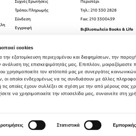
Συχνές Ερωτήσεις
Περιστέρι
Τρόποι Πληρωμής
Tηλ.: 210 330 2828
Σύνδεση
Fax: 210 3300439
ίλη
Εγγραφή
Βιβλιοπωλείο Books & Life
Σόλωνος 93-95, 106 78, Αθήν
μοποιεί cookies
Τηλ.:
210 330 0774
α την εξατομίκευση περιεχομένου και διαφημίσεων, την παροχ
ν ανάλυση της επισκεψιμότητάς μας. Επιπλέον, μοιραζόμαστε 
ου χρησιμοποιείτε τον ιστότοπό μας με συνεργάτες κοινωνικώ
, οι οποίοι ενδεχομένως να τις συνδυάσουν με άλλες πληροφο
 τις οποίες έχουν συλλέξει σε σχέση με την από μέρους σας χ
ίσετε να χρησιμοποιείτε την ιστοσελίδα μας, συναινείτε στη χρ
Created by
Powered by
Copyright © 2026
dioptra.gr
ροτιμήσεις
Στατιστικά
Εμπορική