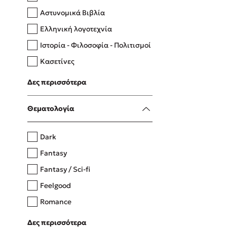
Αστυνομικά Βιβλία
Ελληνική λογοτεχνία
Δανάη Δεληγεώργη
Ιστορία - Φιλοσοφία - Πολιτισμοί
Πάνω, κάτω, μπροστά, πίσω
Κασετίνες
Λευκώματα - Έγχρωμοι οδηγοί
Δες περισσότερα
Μαγειρική
Mel Robbins
Θεματολογία
Η μέθοδος Αφήστε τους
Dark
Fantasy
Fantasy / Sci-fi
Feelgood
Romance
Upmarket
Δες περισσότερα