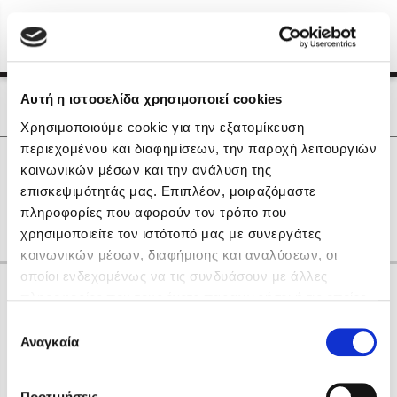
Menu
(0)
Κλείσιμο
Αρχική
|
Οι Συγγραφείς μας
Αυτή η ιστοσελίδα χρησιμοποιεί cookies
Οι Συγγραφείς μας
Χρησιμοποιούμε cookie για την εξατομίκευση
περιεχομένου και διαφημίσεων, την παροχή λειτουργιών
Δημοφιλή Βιβλία
0
Αποτελέσματα
κοινωνικών μέσων και την ανάλυση της
Lidia Branković
επισκεψιμότητάς μας. Επιπλέον, μοιραζόμαστε
K
Q
X
Z
Θ
Ο
Π
Τ
Χ
πληροφορίες που αφορούν τον τρόπο που
Το ξενοδοχείο των συναισθημάτων
χρησιμοποιείτε τον ιστότοπό μας με συνεργάτες
κοινωνικών μέσων, διαφήμισης και αναλύσεων, οι
οποίοι ενδεχομένως να τις συνδυάσουν με άλλες
Κάνε δώρα στους αγαπημένους σου
πληροφορίες που τους έχετε παραχωρήσει ή τις οποίες
έχουν συλλέξει σε σχέση με την από μέρους σας χρήση
Επιλογή
των υπηρεσιών τους. Αν συνεχίσετε να χρησιμοποιείτε
Αναγκαία
Χάρης Πολίτης
συγκατάθεσης
την ιστοσελίδα μας, συναινείτε στη χρήση των cookies
Καθρέφτης
μας.
ΔΩΡΟΚΑΡΤΑ ΔΙΟΠΤΡΑ
Προτιμήσεις