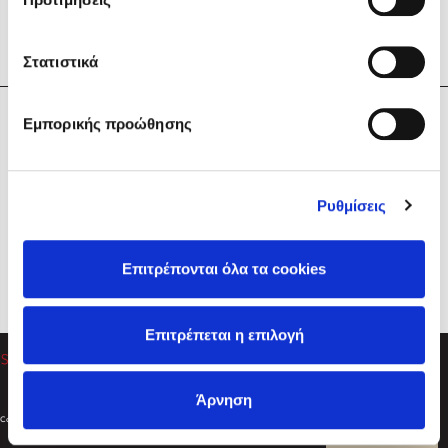
Στατιστικά
Η Εταιρεία
Εμπορικής προώθησης
Sebastian Fitzek
Υπηρεσίες
Playlist
Βοήθεια
Ρυθμίσεις
Επικοινωνία
Ακολουθήστε μας
Επιτρέπονται όλα τα cookies
Στέφανος Ξενάκης
Επιτρέπεται η επιλογή
Το λεξικό της ζωής σου
Άρνηση
Created by
Powered by
Copyright © 2026
dioptra.gr
Φίλτρα