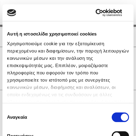
Menu
(0)
Κλείσιμο
Αρχική
|
Οι Συγγραφείς μας
Αυτή η ιστοσελίδα χρησιμοποιεί cookies
Οι Συγγραφείς μας
Χρησιμοποιούμε cookie για την εξατομίκευση
περιεχομένου και διαφημίσεων, την παροχή λειτουργιών
Δημοφιλή Βιβλία
0
Αποτελέσματα
κοινωνικών μέσων και την ανάλυση της
Lidia Branković
επισκεψιμότητάς μας. Επιπλέον, μοιραζόμαστε
K
R
Α
Γ
Ε
Θ
Κ
Ο
πληροφορίες που αφορούν τον τρόπο που
Το ξενοδοχείο των συναισθημάτων
χρησιμοποιείτε τον ιστότοπό μας με συνεργάτες
κοινωνικών μέσων, διαφήμισης και αναλύσεων, οι
οποίοι ενδεχομένως να τις συνδυάσουν με άλλες
Κάνε δώρα στους αγαπημένους σου
πληροφορίες που τους έχετε παραχωρήσει ή τις οποίες
έχουν συλλέξει σε σχέση με την από μέρους σας χρήση
Επιλογή
των υπηρεσιών τους. Αν συνεχίσετε να χρησιμοποιείτε
Αναγκαία
Χάρης Πολίτης
συγκατάθεσης
την ιστοσελίδα μας, συναινείτε στη χρήση των cookies
Καθρέφτης
μας.
ΔΩΡΟΚΑΡΤΑ ΔΙΟΠΤΡΑ
Προτιμήσεις