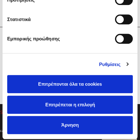
Στατιστικά
Η Εταιρεία
Εμπορικής προώθησης
Sebastian Fitzek
Υπηρεσίες
Playlist
Βοήθεια
Ρυθμίσεις
Επικοινωνία
Ακολουθήστε μας
Επιτρέπονται όλα τα cookies
Στέφανος Ξενάκης
Επιτρέπεται η επιλογή
Το λεξικό της ζωής σου
Άρνηση
Created by
Powered by
Copyright © 2026
dioptra.gr
Φίλτρα