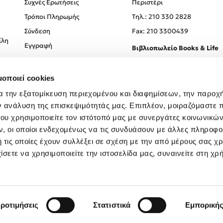
Συχνές Ερωτήσεις
Περιστέρι
Τρόποι Πληρωμής
Tηλ.: 210 330 2828
Σύνδεση
Fax: 210 3300439
ίλη
Εγγραφή
Βιβλιοπωλείο Books & Life
Σόλωνος 93-95, 106 78, Αθήν
μοποιεί cookies
Τηλ.:
210 330 0774
α την εξατομίκευση περιεχομένου και διαφημίσεων, την παροχ
ν ανάλυση της επισκεψιμότητάς μας. Επιπλέον, μοιραζόμαστε 
ου χρησιμοποιείτε τον ιστότοπό μας με συνεργάτες κοινωνικώ
, οι οποίοι ενδεχομένως να τις συνδυάσουν με άλλες πληροφο
 τις οποίες έχουν συλλέξει σε σχέση με την από μέρους σας χ
ίσετε να χρησιμοποιείτε την ιστοσελίδα μας, συναινείτε στη χρ
Created by
Powered by
Copyright © 2026
dioptra.gr
ροτιμήσεις
Στατιστικά
Εμπορική