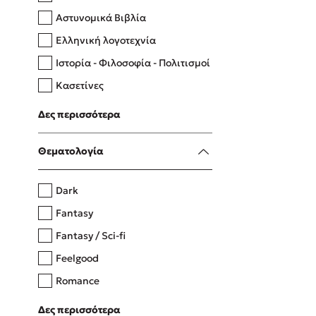
Αστυνομικά Βιβλία
Ελληνική λογοτεχνία
Δανάη Δεληγεώργη
Ιστορία - Φιλοσοφία - Πολιτισμοί
Πάνω, κάτω, μπροστά, πίσω
Κασετίνες
Λευκώματα - Έγχρωμοι οδηγοί
Δες περισσότερα
Μαγειρική
Mel Robbins
Θεματολογία
Η μέθοδος Αφήστε τους
Dark
Fantasy
Fantasy / Sci-fi
Feelgood
Romance
Upmarket
Δες περισσότερα