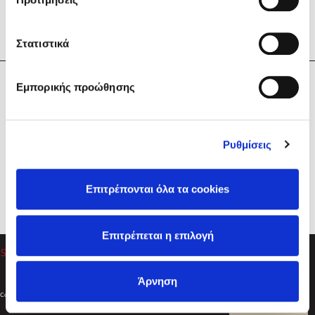
Στατιστικά
Η Εταιρεία
Εμπορικής προώθησης
Sebastian Fitzek
Υπηρεσίες
Playlist
Βοήθεια
Ρυθμίσεις
Επικοινωνία
Ακολουθήστε μας
Επιτρέπονται όλα τα cookies
Στέφανος Ξενάκης
Επιτρέπεται η επιλογή
Το λεξικό της ζωής σου
Άρνηση
Created by
Powered by
Copyright © 2026
dioptra.gr
Φίλτρα