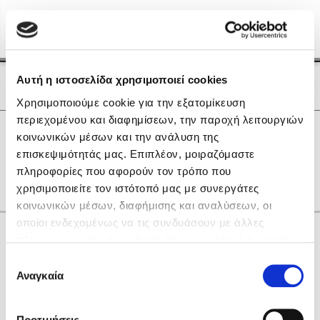
Menu
(0)
Κλείσιμο
Αρχική
|
Οι Συγγραφείς μας
Αυτή η ιστοσελίδα χρησιμοποιεί cookies
Οι Συγγραφείς μας
Χρησιμοποιούμε cookie για την εξατομίκευση
περιεχομένου και διαφημίσεων, την παροχή λειτουργιών
Δημοφιλή Βιβλία
0
Αποτελέσματα
κοινωνικών μέσων και την ανάλυση της
Lidia Branković
επισκεψιμότητάς μας. Επιπλέον, μοιραζόμαστε
K
U
Μ
πληροφορίες που αφορούν τον τρόπο που
Το ξενοδοχείο των συναισθημάτων
χρησιμοποιείτε τον ιστότοπό μας με συνεργάτες
κοινωνικών μέσων, διαφήμισης και αναλύσεων, οι
οποίοι ενδεχομένως να τις συνδυάσουν με άλλες
Κάνε δώρα στους αγαπημένους σου
πληροφορίες που τους έχετε παραχωρήσει ή τις οποίες
έχουν συλλέξει σε σχέση με την από μέρους σας χρήση
Επιλογή
των υπηρεσιών τους. Αν συνεχίσετε να χρησιμοποιείτε
Αναγκαία
Χάρης Πολίτης
συγκατάθεσης
την ιστοσελίδα μας, συναινείτε στη χρήση των cookies
Καθρέφτης
μας.
ΔΩΡΟΚΑΡΤΑ ΔΙΟΠΤΡΑ
Προτιμήσεις